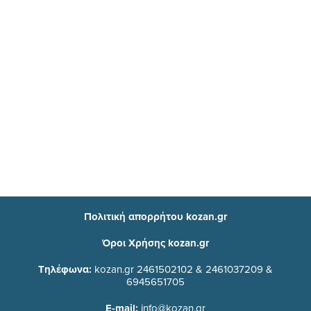
Πολιτική απορρήτου kozan.gr
Όροι Χρήσης kozan.gr
Τηλέφωνα:
kozan.gr 2461502102 & 2461037209 &
6945651705
E-mail:
info@kozan.gr