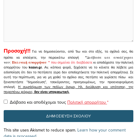
Προσοχή!!!
Για να δημοσιεύονται, από 'δω και στο εξής, τα σχόλιά σας, θα
πρέπει να επιλέγετε, την παρακάτω επιλογή
"
Διάβασα και αποδέχομαι
τους
Πολιτική απορρήτου
"
που σημαίνει ότι διαβάσατε
κι αποδέχεστε την πολιτική
απορρήτου του
kozan.gr.
Αν, κάποια φορά, ξεχάσετε να το κάνετε θα λάβετε μια
ειδοποίηση ότι δεν το πατήσατε (αρα δεν αποδεχτήκατε την πολιτική απορρήτου). Σε
αυτή την περίπτωση, για να μη χαθεί το σχόλιο σας, πατήστε να γυρίσετε πίσω και
ξαναπατήστε "δημοσίευση", τσεκάροντας, προηγουμένως, την προαναφερόμενη
επιλογή.
Η συμπλήρωση των πεδίων όνομα, Ηλ. διεύθυνση και ιστότοπος, της
παραπάνω φόρμας,
δεν είναι υποχρεωτική.
Διάβασα και αποδέχομαι τους
Πολιτική απορρήτου
*
This site uses Akismet to reduce spam.
Learn how your comment
data is processed.