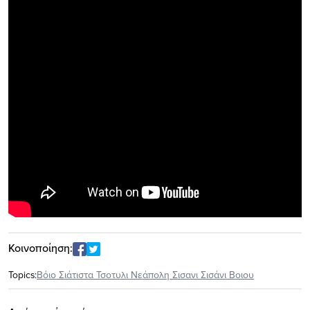
Κοινοποίηση:
Topics:
Βόιο Σιάτιστα Τσοτυλι Νεάπολη Σισανι Σισάνι Βοιου