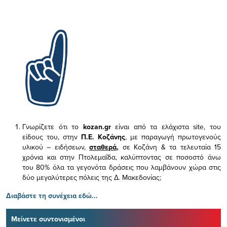
Γνωρίζετε ότι το
kozan.gr
είναι από τα ελάχιστα
site, του
είδους του,
στην
Π.Ε. Κοζάνης
, με παραγωγή πρωτογενούς
υλικού – ειδήσεων,
σταθερά,
σε Κοζάνη & τα τελευταία 15
χρόνια και στην Πτολεμαΐδα, καλύπτοντας σε ποσοστό άνω
του 80% όλα τα γεγονότα δράσεις που λαμβάνουν χώρα στις
δύο μεγαλύτερες πόλεις της Δ. Μακεδονίας;
Διαβάστε τη συνέχεια εδώ...
Μείνετε συντονισμένοι