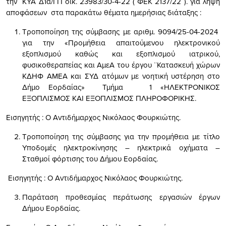
την ΚΥΑ Δ1α/ΓΠ οικ. 23983/30-4-22 ( ΦΕΚ 2137/22 ). για λήψη
αποφάσεων στα παρακάτω θέματα ημερήσιας διάταξης :
Τροποποίηση της σύμβασης με αριθμ. 9094/25-04-2024
για την «Προμήθεια απαιτούμενου ηλεκτρονικού
εξοπλισμού καθώς και εξοπλισμού ιατρικού,
φυσικοθεραπείας και ΑμεΑ του έργου ¨Κατασκευή χώρων
ΚΔΗΦ ΑΜΕΑ και ΣΥΔ ατόμων με νοητική υστέρηση στο
Δήμο Εορδαίας» Τμήμα 1 «ΗΛΕΚΤΡΟΝΙΚΟΣ
ΕΞΟΠΛΙΣΜΟΣ ΚΑΙ ΕΞΟΠΛΙΣΜΟΣ ΠΛΗΡΟΦΟΡΙΚΗΣ.
Εισηγητής : Ο Αντιδήμαρχος Νικόλαος Φουρκιώτης.
Τροποποίηση της σύμβασης για την προμήθεια με τίτλο
Υποδομές ηλεκτροκίνησης – ηλεκτρικά οχήματα –
Σταθμοί φόρτισης του Δήμου Εορδαίας.
Εισηγητής : Ο Αντιδήμαρχος Νικόλαος Φουρκιώτης.
Παράταση προθεσμίας περάτωσης εργασιών έργων
Δήμου Εορδαίας.