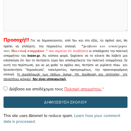
Προσοχή!!!
Για να δημοσιεύονται, από 'δω και στο εξής, τα σχόλιά σας, θα
πρέπει να επιλέγετε, την παρακάτω επιλογή
"
Διάβασα και αποδέχομαι
τους
Πολιτική απορρήτου
"
που σημαίνει ότι διαβάσατε
κι αποδέχεστε την πολιτική
απορρήτου του
kozan.gr.
Αν, κάποια φορά, ξεχάσετε να το κάνετε θα λάβετε μια
ειδοποίηση ότι δεν το πατήσατε (αρα δεν αποδεχτήκατε την πολιτική απορρήτου). Σε
αυτή την περίπτωση, για να μη χαθεί το σχόλιο σας, πατήστε να γυρίσετε πίσω και
ξαναπατήστε "δημοσίευση", τσεκάροντας, προηγουμένως, την προαναφερόμενη
επιλογή.
Η συμπλήρωση των πεδίων όνομα, Ηλ. διεύθυνση και ιστότοπος, της
παραπάνω φόρμας,
δεν είναι υποχρεωτική.
Διάβασα και αποδέχομαι τους
Πολιτική απορρήτου
*
This site uses Akismet to reduce spam.
Learn how your comment
data is processed.