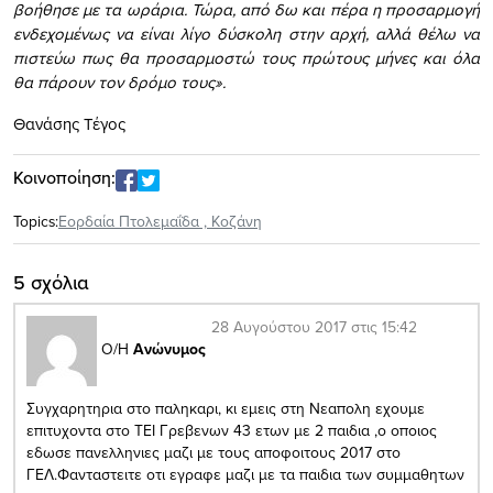
βοήθησε με τα ωράρια. Τώρα, από δω και πέρα η προσαρμογή
ενδεχομένως να είναι λίγο δύσκολη στην αρχή, αλλά θέλω να
πιστεύω πως θα προσαρμοστώ τους πρώτους μήνες και όλα
θα πάρουν τον δρόμο τους».
Θανάσης Τέγος
Κοινοποίηση:
Topics:
Εορδαία Πτολεμαΐδα
,
Κοζάνη
5 σχόλια
28 Αυγούστου 2017 στις 15:42
Ο/Η
Ανώνυμος
Συγχαρητηρια στο παληκαρι, κι εμεις στη Νεαπολη εχουμε
επιτυχοντα στο ΤΕΙ Γρεβενων 43 ετων με 2 παιδια ,ο οποιος
εδωσε πανελληνιες μαζι με τους αποφοιτους 2017 στο
ΓΕΛ.Φανταστειτε οτι εγραφε μαζι με τα παιδια των συμμαθητων