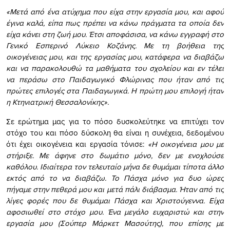
«Μετά από ένα ατύχημα που είχα στην εργασία μου, και αφού
έγινα καλά, είπα πως πρέπει να κάνω πράγματα τα οποία δεν
είχα κάνει στη ζωή μου. Έτσι αποφάσισα, να κάνω εγγραφή στο
Γενικό Εσπερινό Λύκειο Κοζάνης. Με τη βοήθεια της
οικογένειας μου, και της εργασίας μου, κατάφερα να διαβάζω
και να παρακολουθώ τα μαθήματα του σχολείου και εν τέλει
να περάσω στο Παιδαγωγικό Φλώρινας που ήταν από τις
πρώτες επιλογές στα Παιδαγωγικά. Η πρώτη μου επιλογή ήταν
η Κτηνιατρική Θεσσαλονίκης».
Σε ερώτημα μας για το πόσο δυσκολεύτηκε να επιτύχει τον
στόχο του και πόσο δύσκολη θα είναι η συνέχεια, δεδομένου
ότι έχει οικογένεια και εργασία τόνισε:
«Η οικογένεια μου με
στήριξε. Με άφηνε στο δωμάτιο μόνο, δεν με ενοχλούσε
καθόλου. Ιδιαίτερα τον τελευταίο μήνα δε θυμάμαι τίποτα άλλο
εκτός από το να διαβάζω. Το Πάσχα μόνο για δυο ώρες
πήγαμε στην πεθερά μου και μετά πάλι διάβασμα. Ήταν από τις
λίγες φορές που δε θυμάμαι Πάσχα και Χριστούγεννα. Είχα
αφοσιωθεί στο στόχο μου. Ένα μεγάλο ευχαριστώ και στην
εργασία μου (Σούπερ Μάρκετ Μασούτης), που επίσης με