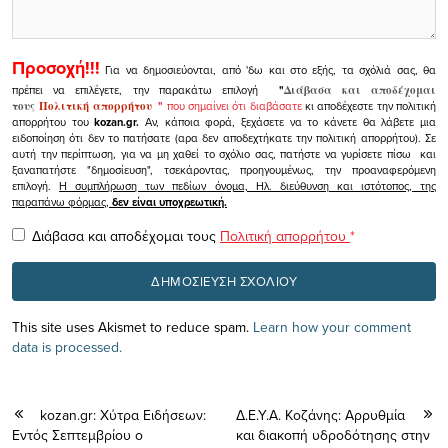
Προσοχή!!!
Για να δημοσιεύονται, από 'δω και στο εξής, τα σχόλιά σας, θα
πρέπει να επιλέγετε, την παρακάτω επιλογή
"
Διάβασα και αποδέχομαι
τους
Πολιτική απορρήτου
"
που σημαίνει ότι διαβάσατε
κι αποδέχεστε την πολιτική
απορρήτου του
kozan.gr.
Αν, κάποια φορά, ξεχάσετε να το κάνετε θα λάβετε μια
ειδοποίηση ότι δεν το πατήσατε (αρα δεν αποδεχτήκατε την πολιτική απορρήτου). Σε
αυτή την περίπτωση, για να μη χαθεί το σχόλιο σας, πατήστε να γυρίσετε πίσω και
ξαναπατήστε "δημοσίευση", τσεκάροντας, προηγουμένως, την προαναφερόμενη
επιλογή.
Η συμπλήρωση των πεδίων όνομα, Ηλ. διεύθυνση και ιστότοπος, της
παραπάνω φόρμας,
δεν είναι υποχρεωτική.
Διάβασα και αποδέχομαι τους
Πολιτική απορρήτου
*
This site uses Akismet to reduce spam.
Learn how your comment
data is processed.
kozan.gr: Xύτρα Ειδήσεων:
Δ.Ε.Υ.Α. Κοζάνης: Αρρυθμία
Εντός Σεπτεμβρίου ο
και διακοπή υδροδότησης στην