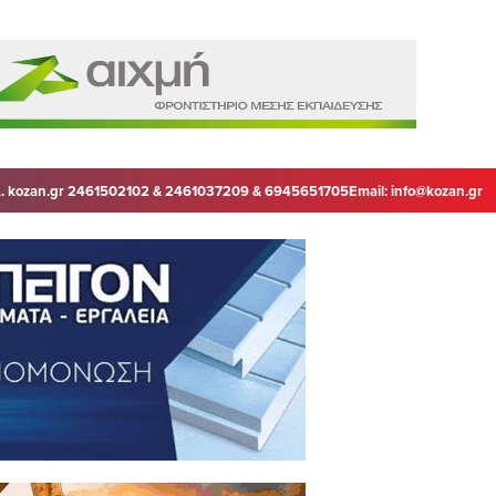
. kozan.gr 2461502102 & 2461037209 & 6945651705
Email:
info@kozan.gr