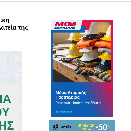
ικη
ατεία της