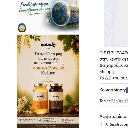
Ο Ε.Π.Σ “ΕΛΑΤ
στην κεντρική 
Θα χαρούμε να
Με τιμή
Το Δ.Σ του συ
Κοινοποίηση:
Topics:
Σέρβια Κ
Αφήστε μία α
Η ηλ. διεύθυνση