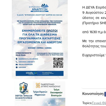
Η ΔΕΥΑ Εορδαί
9 Αυγούστου 2
ύδατος σε κε
(Πρατήριο SHE
από 1630 π,μ έ
Με την επανα
θολότητας του
Ευχαριστούμε 
Κοινοποίηση:
Topics:
Γενικά Θ