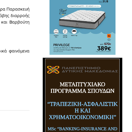
μερα Παρασκευή
λάβης διαρροής
 και Βαρβούτη
ικά φαινόμενα