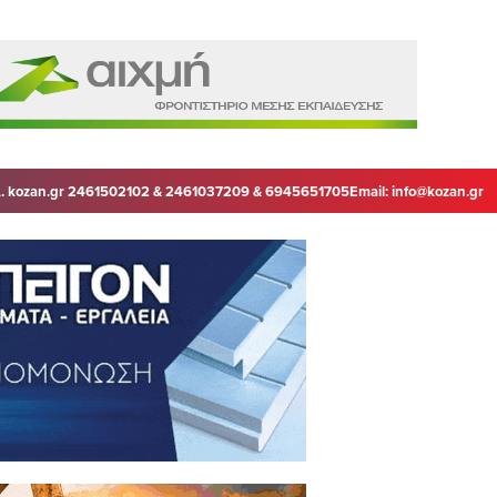
. kozan.gr 2461502102 & 2461037209 & 6945651705
Email:
info@kozan.gr