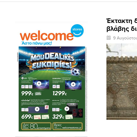
Έκτακτη 
βλάβης δ
9 Αυγούστο