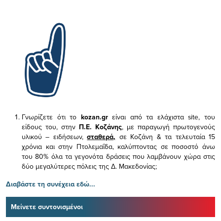
Γνωρίζετε ότι το
kozan.gr
είναι από τα ελάχιστα
site, του
είδους του,
στην
Π.Ε. Κοζάνης
, με παραγωγή πρωτογενούς
υλικού – ειδήσεων,
σταθερά,
σε Κοζάνη & τα τελευταία 15
χρόνια και στην Πτολεμαΐδα, καλύπτοντας σε ποσοστό άνω
του 80% όλα τα γεγονότα δράσεις που λαμβάνουν χώρα στις
δύο μεγαλύτερες πόλεις της Δ. Μακεδονίας;
Διαβάστε τη συνέχεια εδώ...
Μείνετε συντονισμένοι