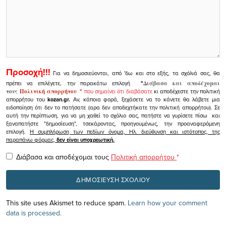
Προσοχή!!!
Για να δημοσιεύονται, από 'δω και στο εξής, τα σχόλιά σας, θα
πρέπει να επιλέγετε, την παρακάτω επιλογή
"
Διάβασα και αποδέχομαι
τους
Πολιτική απορρήτου
"
που σημαίνει ότι διαβάσατε
κι αποδέχεστε την πολιτική
απορρήτου του
kozan.gr.
Αν, κάποια φορά, ξεχάσετε να το κάνετε θα λάβετε μια
ειδοποίηση ότι δεν το πατήσατε (αρα δεν αποδεχτήκατε την πολιτική απορρήτου). Σε
αυτή την περίπτωση, για να μη χαθεί το σχόλιο σας, πατήστε να γυρίσετε πίσω και
ξαναπατήστε "δημοσίευση", τσεκάροντας, προηγουμένως, την προαναφερόμενη
επιλογή.
Η συμπλήρωση των πεδίων όνομα, Ηλ. διεύθυνση και ιστότοπος, της
παραπάνω φόρμας,
δεν είναι υποχρεωτική.
Διάβασα και αποδέχομαι τους
Πολιτική απορρήτου
*
This site uses Akismet to reduce spam.
Learn how your comment
data is processed.