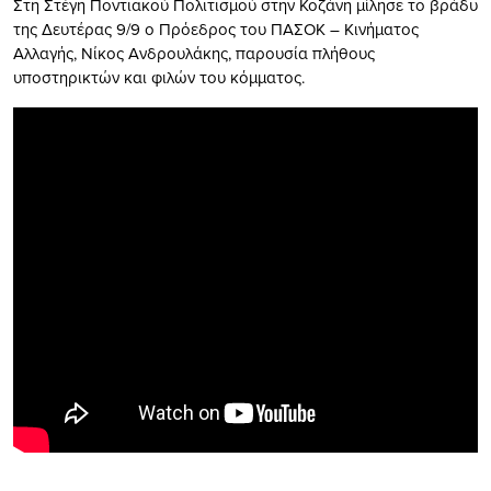
Στη Στέγη Ποντιακού Πολιτισμού στην Κοζάνη μίλησε το βράδυ
της Δευτέρας 9/9 ο Πρόεδρος του ΠΑΣΟΚ – Κινήματος
Αλλαγής, Νίκος Ανδρουλάκης, παρουσία πλήθους
υποστηρικτών και φιλών του κόμματος.