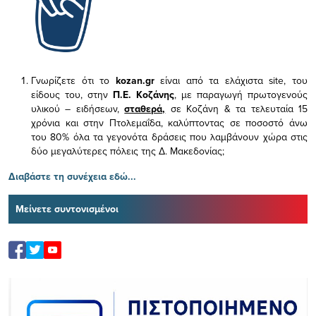
Γνωρίζετε ότι το
kozan.gr
είναι από τα ελάχιστα
site, του
είδους του,
στην
Π.Ε. Κοζάνης
, με παραγωγή πρωτογενούς
υλικού – ειδήσεων,
σταθερά,
σε Κοζάνη & τα τελευταία 15
χρόνια και στην Πτολεμαΐδα, καλύπτοντας σε ποσοστό άνω
του 80% όλα τα γεγονότα δράσεις που λαμβάνουν χώρα στις
δύο μεγαλύτερες πόλεις της Δ. Μακεδονίας;
Διαβάστε τη συνέχεια εδώ...
Μείνετε συντονισμένοι