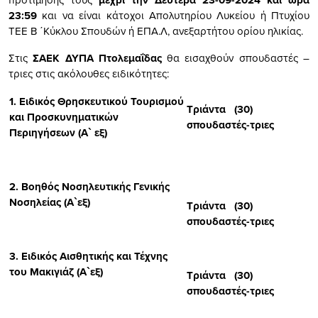
23:59
και να είναι κάτοχοι Απολυτηρίου Λυκείου ή Πτυχίου
ΤΕΕ Β ΄Κύκλου Σπουδών ή ΕΠΑ.Λ, ανεξαρτήτου ορίου ηλικίας.
Στις
ΣΑΕΚ ΔΥΠΑ Πτολεμαΐδας
θα εισαχθούν σπουδαστές –
τριες στις ακόλουθες ειδικότητες:
1.
Ειδικός Θρησκευτικού Τουρισμού
Τριάντα (30)
και Προσκυνηματικών
σπουδαστές-τριες
Περιηγήσεων (Α` εξ)
2.
Βοηθός Νοσηλευτικής Γενικής
Νοσηλείας
(Α`εξ)
Τριάντα (30)
σπουδαστές-τριες
3.
Ειδικός Αισθητικής και Τέχνης
του Μακιγιάζ
(Α`εξ)
Τριάντα (30)
σπουδαστές-τριες