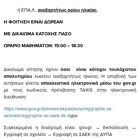
ή ΕΠΑ.Λ.,
ανεξαρτήτως ορίου ηλικίας
.
Η ΦΟΙΤΗΣΗ ΕΙΝΑΙ ΔΩΡΕΑΝ
ΜΕ ΔΙΚΑΙΩΜΑ ΚΑΤΟΧΗΣ ΠΑΣΟ
ΩΡΑΡΙΟ ΜΑΘΗΜΑΤΩΝ: 15:00 – 18:30
Δικαίωμα αίτησης έχουν
όσοι είναι κάτοχοι τουλάχιστον
απολυτηρίου
λυκείου ανεξαρτήτως ηλικίας. Η υποβολή των
αιτήσεων γίνεται
αποκλειστικά ηλεκτρονικά μέσω του gov.gr
με τους κωδικούς πρόσβασης TAXIS στην ηλεκτρονική
διεύθυνση:
https://www.gov.gr/ipiresies/ekpaideuse/eggraphe-se-
skholeio/eggraphe-se-saek-tis-d
ypa
Συγκεκριμένα η διαδρομή είναι: gov.gr → Εκπαίδευση →
Εγγραφή σε σχολείο → Εγγραφή σε ΣΑΕΚ της ΔΥΠΑ