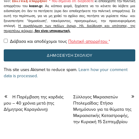
τους
Πολιτική απορρήτου
"
που σημαίνει ότι διαβάσατε
κι αποδέχεστε την πολιτική
απορρήτου του
kozan.gr.
Αν, κάποια φορά, ξεχάσετε να το κάνετε θα λάβετε μια
ειδοποίηση ότι δεν το πατήσατε (αρα δεν αποδεχτήκατε την πολιτική απορρήτου). Σε
αυτή την περίπτωση, για να μη χαθεί το σχόλιο σας, πατήστε να γυρίσετε πίσω και
ξαναπατήστε "δημοσίευση", τσεκάροντας, προηγουμένως, την προαναφερόμενη
επιλογή.
Η συμπλήρωση των πεδίων όνομα, Ηλ. διεύθυνση και ιστότοπος, της
παραπάνω φόρμας,
δεν είναι υποχρεωτική.
Διάβασα και αποδέχομαι τους
Πολιτική απορρήτου
*
This site uses Akismet to reduce spam.
Learn how your comment
data is processed.
Η Παρέμβαση της καρδιάς
Σύλλογος Μικρασιατών
μου – 40 χρόνια μετά (της
Πτολεμαΐδας: Ετήσιο
Δήμητρας Καραγιάννη)
Μνημόσυνο για τα θύματα της
Μικρασιατικής Καταστροφής,
την Κυριακή 15 Σεπτεμβρίου