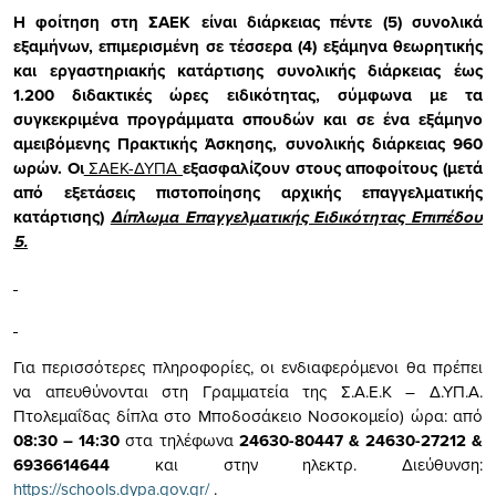
Η φοίτηση στη ΣΑΕΚ είναι διάρκειας πέντε (5) συνολικά
εξαμήνων, επιμερισμένη σε τέσσερα (4) εξάμηνα θεωρητικής
και εργαστηριακής κατάρτισης συνολικής διάρκειας έως
1.200 διδακτικές ώρες ειδικότητας, σύμφωνα με τα
συγκεκριμένα προγράμματα σπουδών και σε ένα
εξάμηνο
αμειβόμενης Πρακτικής Άσκησης,
συνολικής διάρκειας 960
ωρών. Οι
ΣΑΕΚ-ΔΥΠΑ
εξασφαλίζουν στους αποφοίτους (μετά
από εξετάσεις πιστοποίησης αρχικής επαγγελματικής
κατάρτισης)
Δίπλωμα Επαγγελματικής Ειδικότητας Επιπέδου
5.
Για περισσότερες πληροφορίες, οι ενδιαφερόμενοι θα πρέπει
να απευθύνονται στη Γραμματεία της Σ.Α.Ε.Κ – Δ.ΥΠ.Α.
Πτολεμαΐδας δίπλα στο Μποδοσάκειο Νοσοκομείο) ώρα: από
08:30 –
14:30
στα τηλέφωνα
24630-80447 & 24630-27212 &
6936614644
και στην ηλεκτρ. Διεύθυνση:
https://schools.dypa.gov.gr/
.