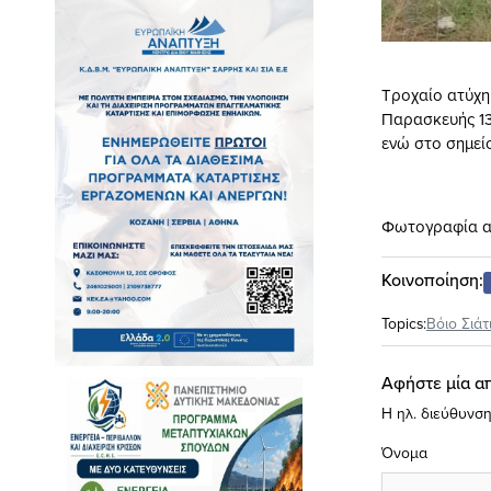
Tροχαίο ατύχη
Παρασκευής 13
ενώ στο σημεί
Φωτογραφία α
Κοινοποίηση:
Topics:
Βόιο Σιάτ
Αφήστε μία α
Η ηλ. διεύθυνση
Όνομα