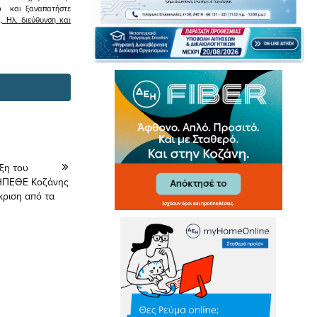
σω και ξαναπατήστε
 Ηλ. διεύθυνση και
ξη του
 ΔΗΠΕΘΕ Κοζάνης
ριση από τα