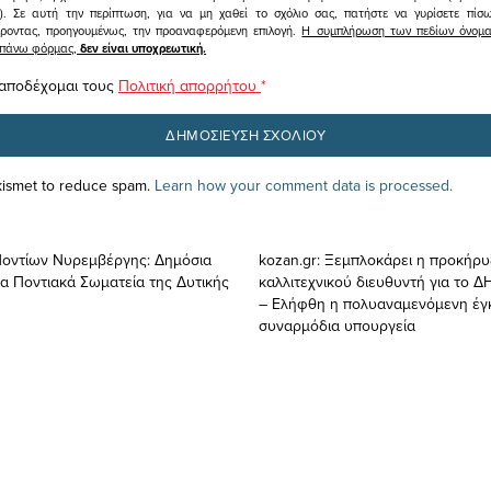
υ). Σε αυτή την περίπτωση, για να μη χαθεί το σχόλιο σας, πατήστε να γυρίσετε πί
άροντας, προηγουμένως, την προαναφερόμενη επιλογή.
Η συμπλήρωση των πεδίων όνομα,
ραπάνω φόρμας,
δεν είναι υποχρεωτική.
 αποδέχομαι τους
Πολιτική απορρήτου
*
Akismet to reduce spam.
Learn how your comment data is processed.
οντίων Νυρεμβέργης: Δημόσια
kozan.gr: Ξεμπλοκάρει η προκήρυ
τα Ποντιακά Σωματεία της Δυτικής
καλλιτεχνικού διευθυντή για το
– Ελήφθη η πολυαναμενόμενη έγκ
συναρμόδια υπουργεία