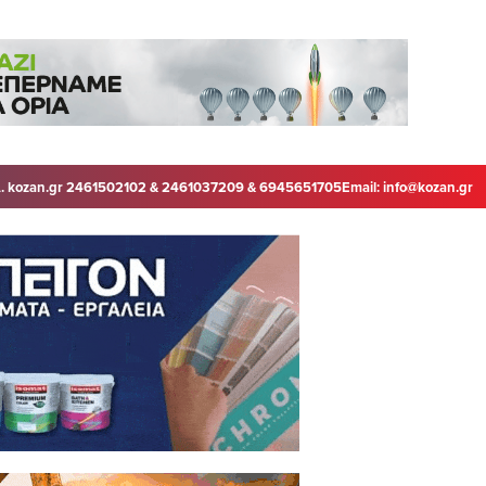
. kozan.gr 2461502102 & 2461037209 & 6945651705
Email:
info@kozan.gr