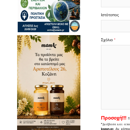
Ιστότοπος
Σχόλιο
*
Προσοχή!!!
Γ
"
Διάβασα και απο
kozan.gr.
Αν, κάποι