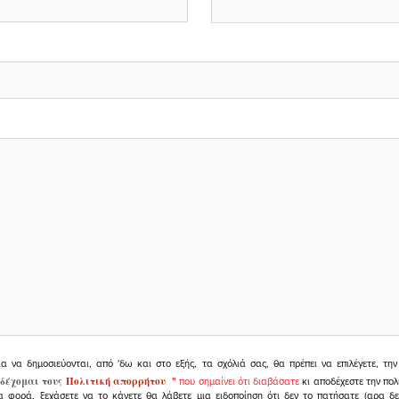
ια να δημοσιεύονται, από 'δω και στο εξής, τα σχόλιά σας, θα πρέπει να επιλέγετε, τ
δέχομαι τους
Πολιτική απορρήτου
"
που σημαίνει ότι διαβάσατε
κι αποδέχεστε την πολ
α φορά, ξεχάσετε να το κάνετε θα λάβετε μια ειδοποίηση ότι δεν το πατήσατε (αρα δ