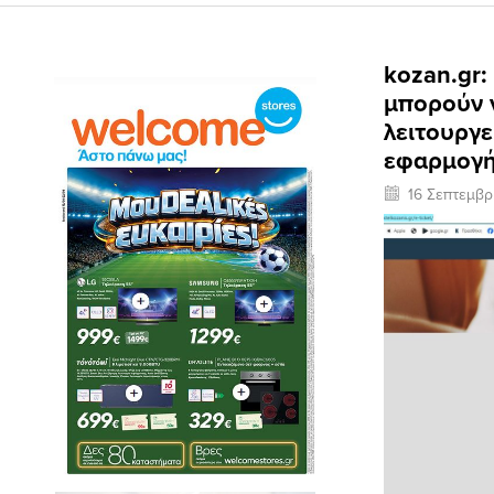
kozan.gr:
μπορούν ν
λειτουργε
εφαρμογ
16 Σεπτεμβρ