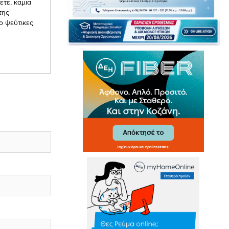
ετε, καμια
της
ο ψεύτικες