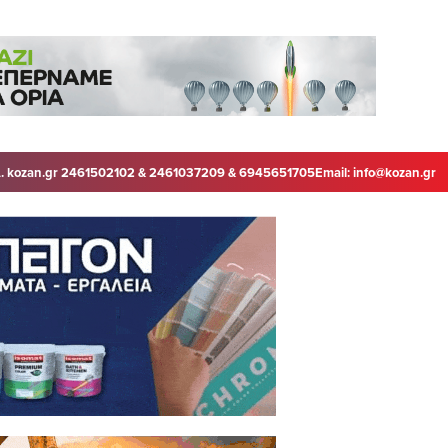
. kozan.gr 2461502102 & 2461037209 & 6945651705
Email:
info@kozan.gr