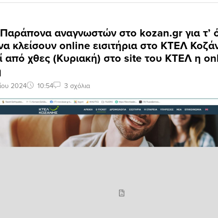
 Παράπονα αναγνωστών στο kozan.gr για τ’ ό
α κλείσουν online εισιτήρια στο ΚΤΕΛ Κοζά
ί από χθες (Κυριακή) στο site του ΚΤΕΛ η on
ή
ίου 2024
10:54
3 σχόλια