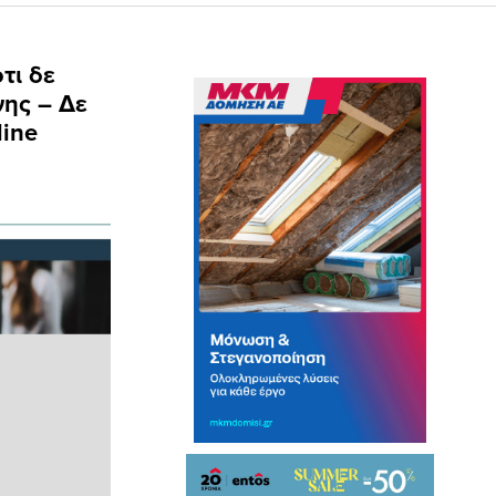
τι δε
νης – Δε
line