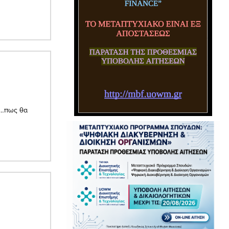
νο…πως θα