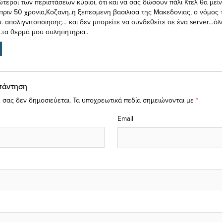
τεροι των περιστάσεων κύριοι, ότι και να σας δώσουν πάλι Κτελ θα μείν
πριν 50 χρονια,Κοζανη..η ξεπεσμενη βασιλισα της Μακεδονιας, ο νόμος 
 απολιγνιτοποιησης… και δεν μπορείτε να συνδεθείτε σε ένα server…όλ
..τα θερμά μου συληπητηρια..
πάντηση
 σας δεν δημοσιεύεται.
Τα υποχρεωτικά πεδία σημειώνονται με
*
Email