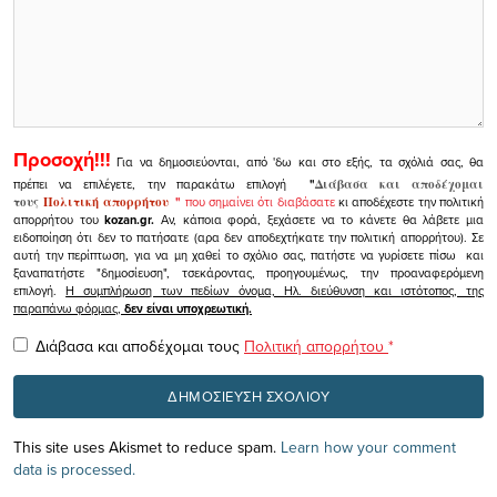
Προσοχή!!!
Για να δημοσιεύονται, από 'δω και στο εξής, τα σχόλιά σας, θα
πρέπει να επιλέγετε, την παρακάτω επιλογή
"
Διάβασα και αποδέχομαι
τους
Πολιτική απορρήτου
"
που σημαίνει ότι διαβάσατε
κι αποδέχεστε την πολιτική
απορρήτου του
kozan.gr.
Αν, κάποια φορά, ξεχάσετε να το κάνετε θα λάβετε μια
ειδοποίηση ότι δεν το πατήσατε (αρα δεν αποδεχτήκατε την πολιτική απορρήτου). Σε
αυτή την περίπτωση, για να μη χαθεί το σχόλιο σας, πατήστε να γυρίσετε πίσω και
ξαναπατήστε "δημοσίευση", τσεκάροντας, προηγουμένως, την προαναφερόμενη
επιλογή.
Η συμπλήρωση των πεδίων όνομα, Ηλ. διεύθυνση και ιστότοπος, της
παραπάνω φόρμας,
δεν είναι υποχρεωτική.
Διάβασα και αποδέχομαι τους
Πολιτική απορρήτου
*
This site uses Akismet to reduce spam.
Learn how your comment
data is processed.