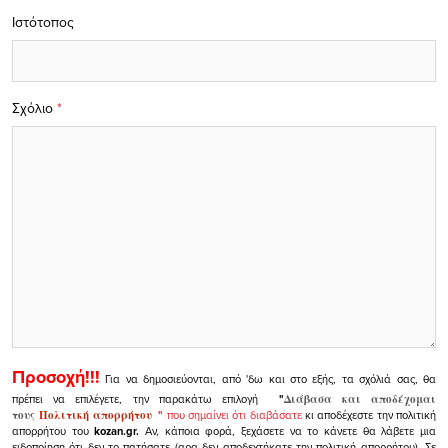
Ιστότοπος
Σχόλιο
*
Προσοχή!!!
Για να δημοσιεύονται, από 'δω και στο εξής, τα σχόλιά σας, θα
πρέπει να επιλέγετε, την παρακάτω επιλογή
"
Διάβασα και αποδέχομαι
τους
Πολιτική απορρήτου
"
που σημαίνει ότι διαβάσατε
κι αποδέχεστε την πολιτική
απορρήτου του
kozan.gr.
Αν, κάποια φορά, ξεχάσετε να το κάνετε θα λάβετε μια
ειδοποίηση ότι δεν το πατήσατε (αρα δεν αποδεχτήκατε την πολιτική απορρήτου). Σε