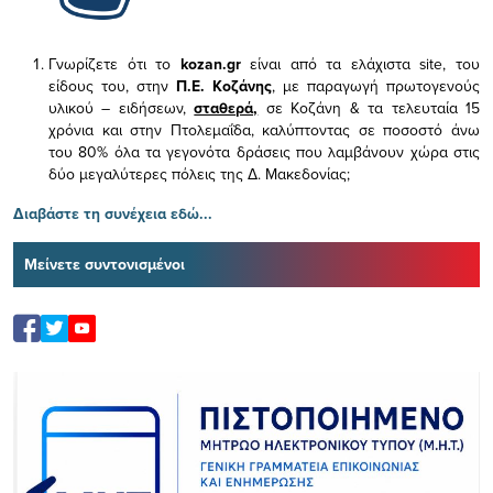
Γνωρίζετε ότι το
kozan.gr
είναι από τα ελάχιστα
site, του
είδους του,
στην
Π.Ε. Κοζάνης
, με παραγωγή πρωτογενούς
υλικού – ειδήσεων,
σταθερά,
σε Κοζάνη & τα τελευταία 15
χρόνια και στην Πτολεμαΐδα, καλύπτοντας σε ποσοστό άνω
του 80% όλα τα γεγονότα δράσεις που λαμβάνουν χώρα στις
δύο μεγαλύτερες πόλεις της Δ. Μακεδονίας;
Διαβάστε τη συνέχεια εδώ...
Μείνετε συντονισμένοι