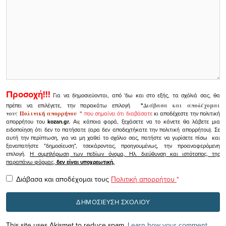
Προσοχή!!!
Για να δημοσιεύονται, από 'δω και στο εξής, τα σχόλιά σας, θα
πρέπει να επιλέγετε, την παρακάτω επιλογή
"
Διάβασα και αποδέχομαι
τους
Πολιτική απορρήτου
"
που σημαίνει ότι διαβάσατε
κι αποδέχεστε την πολιτική
απορρήτου του
kozan.gr.
Αν, κάποια φορά, ξεχάσετε να το κάνετε θα λάβετε μια
ειδοποίηση ότι δεν το πατήσατε (αρα δεν αποδεχτήκατε την πολιτική απορρήτου). Σε
αυτή την περίπτωση, για να μη χαθεί το σχόλιο σας, πατήστε να γυρίσετε πίσω και
ξαναπατήστε "δημοσίευση", τσεκάροντας, προηγουμένως, την προαναφερόμενη
επιλογή.
Η συμπλήρωση των πεδίων όνομα, Ηλ. διεύθυνση και ιστότοπος, της
παραπάνω φόρμας,
δεν είναι υποχρεωτική.
Διάβασα και αποδέχομαι τους
Πολιτική απορρήτου
*
This site uses Akismet to reduce spam.
Learn how your comment