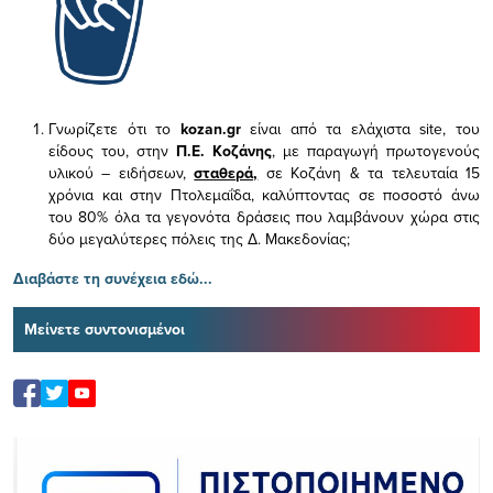
Γνωρίζετε ότι το
kozan.gr
είναι από τα ελάχιστα
site, του
είδους του,
στην
Π.Ε. Κοζάνης
, με παραγωγή πρωτογενούς
υλικού – ειδήσεων,
σταθερά,
σε Κοζάνη & τα τελευταία 15
χρόνια και στην Πτολεμαΐδα, καλύπτοντας σε ποσοστό άνω
του 80% όλα τα γεγονότα δράσεις που λαμβάνουν χώρα στις
δύο μεγαλύτερες πόλεις της Δ. Μακεδονίας;
Διαβάστε τη συνέχεια εδώ...
Μείνετε συντονισμένοι