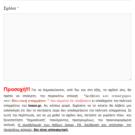
Σχόλιο
*
Προσοχή!!!
Για να δημοσιεύονται, από 'δω και στο εξής, τα σχόλιά σας, θα
πρέπει να επιλέγετε, την παρακάτω επιλογή
"
Διάβασα και αποδέχομαι
τους
Πολιτική απορρήτου
"
που σημαίνει ότι διαβάσατε
κι αποδέχεστε την πολιτική
απορρήτου του
kozan.gr.
Αν, κάποια φορά, ξεχάσετε να το κάνετε θα λάβετε μια
ειδοποίηση ότι δεν το πατήσατε (αρα δεν αποδεχτήκατε την πολιτική απορρήτου). Σε
αυτή την περίπτωση, για να μη χαθεί το σχόλιο σας, πατήστε να γυρίσετε πίσω και
ξαναπατήστε "δημοσίευση", τσεκάροντας, προηγουμένως, την προαναφερόμενη
επιλογή.
Η συμπλήρωση των πεδίων όνομα, Ηλ. διεύθυνση και ιστότοπος, της
παραπάνω φόρμας,
δεν είναι υποχρεωτική.