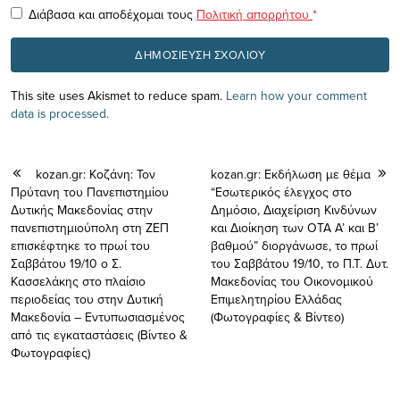
Διάβασα και αποδέχομαι τους
Πολιτική απορρήτου
*
This site uses Akismet to reduce spam.
Learn how your comment
data is processed.
kozan.gr: Κοζάνη: Τον
kozan.gr: Εκδήλωση με θέμα
Πρύτανη του Πανεπιστημίου
“Εσωτερικός έλεγχος στο
Δυτικής Μακεδονίας στην
Δημόσιο, Διαχείριση Κινδύνων
πανεπιστημιούπολη στη ΖΕΠ
και Διοίκηση των ΟΤΑ Α’ και Β’
επισκέφτηκε το πρωί του
βαθμού” διοργάνωσε, το πρωί
Σαββάτου 19/10 ο Σ.
του Σαββάτου 19/10, το Π.Τ. Δυτ.
Κασσελάκης στο πλαίσιο
Μακεδονίας του Οικονομικού
περιοδείας του στην Δυτική
Επιμελητηρίου Ελλάδας
Μακεδονία – Εντυπωσιασμένος
(Φωτογραφίες & Βίντεο)
από τις εγκαταστάσεις (Βίντεο &
Φωτογραφίες)