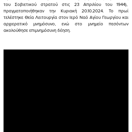
του Σοβιετικού στρατού στις 23 Απριλίου του 1944),
πραγματοποιήθηκαν την Κυριακή 20.10.2024. Το πρωί
τελέστηκε Θεία Λειτουργία στον Ιερό Ναό Αγίου Γεωργίου και
αρχιερατικό μνημόσυνο, ενώ στο μνημείο πεσόντων
ακολούθησε επιμνημόσυνη δέηση.