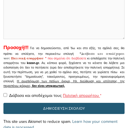
Προσοχή!!!
Για να δημοσιεύονται, από 'δω και στο εξής, τα σχόλιά σας, θα
πρέπει να επιλέγετε, την παρακάτω επιλογή
"
Διάβασα και αποδέχομαι
τους
Πολιτική απορρήτου
"
που σημαίνει ότι διαβάσατε
κι αποδέχεστε την πολιτική
απορρήτου του
kozan.gr.
Αν, κάποια φορά, ξεχάσετε να το κάνετε θα λάβετε μια
ειδοποίηση ότι δεν το πατήσατε (αρα δεν αποδεχτήκατε την πολιτική απορρήτου). Σε
αυτή την περίπτωση, για να μη χαθεί το σχόλιο σας, πατήστε να γυρίσετε πίσω και
ξαναπατήστε "δημοσίευση", τσεκάροντας, προηγουμένως, την προαναφερόμενη
επιλογή.
Η συμπλήρωση των πεδίων όνομα, Ηλ. διεύθυνση και ιστότοπος, της
παραπάνω φόρμας,
δεν είναι υποχρεωτική.
Διάβασα και αποδέχομαι τους
Πολιτική απορρήτου
*
This site uses Akismet to reduce spam.
Learn how your comment
data is processed.