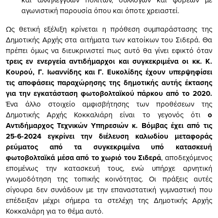
αγωνιστική παρουσία όπου και όποτε χρειαστεί.
Ως θετική εξέλιξη κρίνεται η πρόθεση συμπαράστασης της
Δημοτικής Αρχής στα αιτήματα των κατοίκων του Σιδερά. Θα
πρέπει όμως να διευκρινιστεί πως αυτό θα γίνει εφικτό όταν
τρεις εν ενεργεία αντιδήμαρχοι και συγκεκριμένα οι κκ. Κ.
Κουρού, Γ. Ιωαννίδης και Γ. Ευκολίδης έχουν υπερψηφίσει
τις αποφάσεις παραχώρησης της δημοτικής αυτής έκτασης
για την εγκατάσταση φωτοβολταϊκού πάρκου από το 2020.
Ένα άλλο στοιχείο αμφισβήτησης των προθέσεων της
Δημοτικής Αρχής Κοκκαλιάρη είναι το γεγονός ότι
ο
Αντιδήμαρχος Τεχνικών Υπηρεσιών κ. Βόμβας έχει από τις
25-6-2024 εγκρίνει την διέλευση καλωδίου μεταφοράς
ρεύματος από τα συγκεκριμένα υπό κατασκευή
φωτοβολταϊκά μέσα από το χωριό του Σιδερά
, αποδεχόμενος
επομένως την κατασκευή τους, ενώ υπήρχε αρνητική
γνωμοδότηση της τοπικής κοινότητας. Οι πράξεις αυτές
σίγουρα δεν συνάδουν με την επαναστατική γυμναστική που
επέδειξαν μέχρι σήμερα τα στελέχη της Δημοτικής Αρχής
Κοκκαλιάρη για το θέμα αυτό.