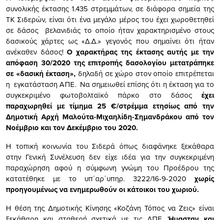
συνολικής έκτασης 1.435 στρεμμάτων, σε διάφορα σημεία της
ΤΚ Σιδερών, είναι ότι ένα μεγάλο μέρος του έχει χωροθετηθεί
σε δάσος βελανιδιάς το οποίο ήταν χαρακτηρισμένο στους
δασικούς χάρτες ως «Δ.Δ.» γεγονός που σημαίνει ότι ήταν
ανέκαθεν δάσος!
Ο χαρακτήρας της έκτασης αυτής με την
απόφαση 30/2020 της επιτροπής δασολογίου μετατράπηκε
σε «δασική έκταση»,
δηλαδή σε χώρο στον οποίο επιτρέπεται
η εγκατάσταση ΑΠΕ. Να σημειωθεί επίσης ότι η έκταση για το
συγκεκριμένο φωτοβολταϊκό πάρκο στο δάσος
έχει
παραχωρηθεί με τίμημα 25 €/στρέμμα ετησίως από την
Δημοτική Αρχή Μαλούτα-Μιχαηλίδη-Σημανδράκου από τον
Νοέμβριο και τον Δεκέμβριο του 2020.
Η τοπική κοινωνία του Σιδερά όπως διαφάνηκε ξεκάθαρα
στην Γενική Συνέλευση δεν είχε ιδέα για την συγκεκριμένη
παραχώρηση αφού η σύμφωνη γνώμη του Προέδρου της
κατατέθηκε με το υπ΄αρ΄υπηρ. 3222/16-9-2020
χωρίς
προηγουμένως να ενημερωθούν οι κάτοικοι του χωριού.
Η θέση της Δημοτικής Κίνησης «Κοζάνη Τόπος να Ζεις» είναι
ξεκάθαρη και σταθερή σχετικά με τις ΑΠΕ.
Ήμασταν και