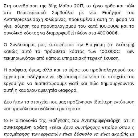
Στη συνεδρίαση της 31ης Μαΐου 2017, το έργο ήρθε και πάλι
στο Περιφερειακό Συμβούλιο με νέα Εισήγηση του
Αντιπεριφερειάρχη Φλώρινας, προκειμένου αυτή τη φορά να
γίνει αύξηση του προϋπολογισμού του κατά 100.000€ και το
συνολικό κόστος να διαμορφωθεί πλέον στα 400.000€.
Ο Συνδυασμός μας καταψήφισε την Εισήγηση (τη δεύτερη)
καθώς αυτό το πρόσθετο κόστος των 100.000€ δεν
τεκμηριωνόταν από κάποια υπηρεσιακή τεχνική έκθεση.
Η ασάφεια, όμως, αλλά και το ύψος του προϋπολογισμού του
έργου μας οδήγησαν να εξετάσουμε εκ νέου τα στοιχεία του
έργου για να διαπιστώσουμε γιατί και πώς δημιουργούνταν
αυτή η καθόλου αμελητέα διαφορά.
Δύο ήταν τα στοιχεία που μας προξένησαν ιδιαίτερη εντύπωση
και προκάλεσαν ανάλογα ερωτήματα
:
1ο
Η αιτιολογία της Εισήγησης του Αντιπεριφερειάρχη, ότι η
συγκεκριµένη δράση
«είναι έργο συντήρησης κτιρίου όπου η
προµέτρηση των εργασιών είναι δύσκολο να είναι ακριβής µε