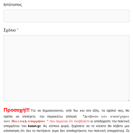
Ιστότοπος
Σχόλιο
*
Προσοχή!!!
Για να δημοσιεύονται, από 'δω και στο εξής, τα σχόλιά σας, θα
πρέπει να επιλέγετε, την παρακάτω επιλογή
"
Διάβασα και αποδέχομαι
τους
Πολιτική απορρήτου
"
που σημαίνει ότι διαβάσατε
κι αποδέχεστε την πολιτική
απορρήτου του
kozan.gr.
Αν, κάποια φορά, ξεχάσετε να το κάνετε θα λάβετε μια
ειδοποίηση ότι δεν το πατήσατε (αρα δεν αποδεχτήκατε την πολιτική απορρήτου). Σε