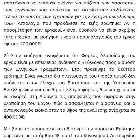
αποτέλεσµα να υπάρχει ανάγκη για αύξηση των ποσοτήτων
των εργασιών που πρόκειται να εκτελεστούν αυξάνοντας
τελικά το κόστος των εργασιών για την έντεχνη ολοκλήρωσή
του»
. Αιτιολογία που προκάλεσε το εξής ερώτημα: Αν η
προσμέτρηση των εργασιών είναι δύσκολο να είναι ακριβής
τότε πώς και με εισήγηση τίνος ο προϋπολογισμός του έργου
έφτασε 400.000€;
ο
2
Στην εισήγηση αναφέρεται ότι Φορέας Υλοποίησης του
έργου είναι με απευθείας ανάθεση ο «Σύλλογος προς διάδοση
των Ελληνικών Γραµµάτων».
Έτσι προέκυψε το δεύτερο
ερώτημα:
Είναι γνωστό ότι η λειτουργία του Φορέα αυτού δεν
υπόκειται στον έλεγχο του Επιτρόπου και της Υπηρεσίας
Εντελλομένων και επειδή ο εν λόγω φορέας δεν υποχρεούται
να αναρτά στη Διαύγεια τις αποφάσεις που αφορούν στην
υλοποίηση του Έργου, πώς διασφαλίζεται η διαφάνεια και ο
ανταγωνισμός ειδικά όταν το ύψος της ανάθεσης ανέρχεται σε
400.000€;
Με βάση τα παραπάνω καταθέτουμε την παρούσα Ερώτηση
σύμφωνα με το άρθρο 16 παρ.1 του Κανονισμού Λειτουργίας