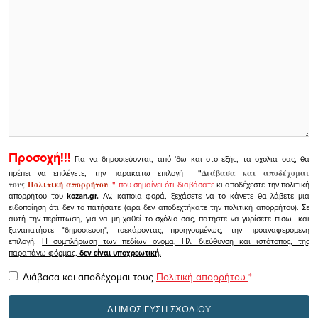
Προσοχή!!!
Για να δημοσιεύονται, από 'δω και στο εξής, τα σχόλιά σας, θα
πρέπει να επιλέγετε, την παρακάτω επιλογή
"
Διάβασα και αποδέχομαι
τους
Πολιτική απορρήτου
"
που σημαίνει ότι διαβάσατε
κι αποδέχεστε την πολιτική
απορρήτου του
kozan.gr.
Αν, κάποια φορά, ξεχάσετε να το κάνετε θα λάβετε μια
ειδοποίηση ότι δεν το πατήσατε (αρα δεν αποδεχτήκατε την πολιτική απορρήτου). Σε
αυτή την περίπτωση, για να μη χαθεί το σχόλιο σας, πατήστε να γυρίσετε πίσω και
ξαναπατήστε "δημοσίευση", τσεκάροντας, προηγουμένως, την προαναφερόμενη
επιλογή.
Η συμπλήρωση των πεδίων όνομα, Ηλ. διεύθυνση και ιστότοπος, της
παραπάνω φόρμας,
δεν είναι υποχρεωτική.
Διάβασα και αποδέχομαι τους
Πολιτική απορρήτου
*