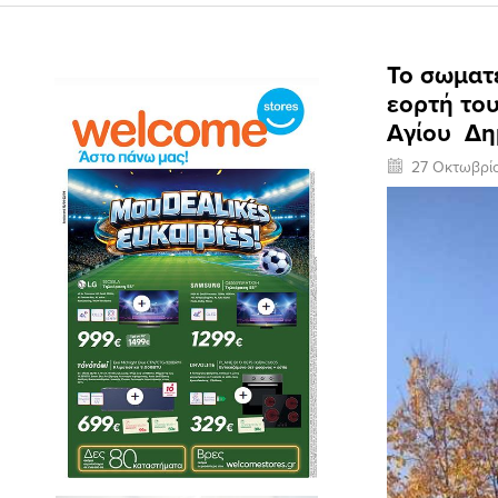
Το σωματ
εορτή το
Αγίου Δη
27 Οκτωβρί