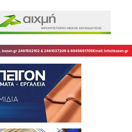
. kozan.gr 2461502102 & 2461037209 & 6945651705
Email:
info@kozan.gr