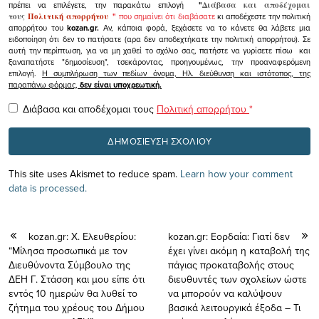
πρέπει να επιλέγετε, την παρακάτω επιλογή
"
Διάβασα και αποδέχομαι
τους
Πολιτική απορρήτου
"
που σημαίνει ότι διαβάσατε
κι αποδέχεστε την πολιτική
απορρήτου του
kozan.gr.
Αν, κάποια φορά, ξεχάσετε να το κάνετε θα λάβετε μια
ειδοποίηση ότι δεν το πατήσατε (αρα δεν αποδεχτήκατε την πολιτική απορρήτου). Σε
αυτή την περίπτωση, για να μη χαθεί το σχόλιο σας, πατήστε να γυρίσετε πίσω και
ξαναπατήστε "δημοσίευση", τσεκάροντας, προηγουμένως, την προαναφερόμενη
επιλογή.
Η συμπλήρωση των πεδίων όνομα, Ηλ. διεύθυνση και ιστότοπος, της
παραπάνω φόρμας,
δεν είναι υποχρεωτική.
Διάβασα και αποδέχομαι τους
Πολιτική απορρήτου
*
This site uses Akismet to reduce spam.
Learn how your comment
data is processed.
kozan.gr: X. Eλευθερίου:
kozan.gr: Eoρδαία: Γιατί δεν
“Μίλησα προσωπικά με τον
έχει γίνει ακόμη η καταβολή της
Διευθύνοντα Σύμβουλο της
πάγιας προκαταβολής στους
ΔΕΗ Γ. Στάσση και μου είπε ότι
διευθυντές των σχολείων ώστε
εντός 10 ημερών θα λυθεί το
να μπορούν να καλύψουν
ζήτημα του χρέους του Δήμου
βασικά λειτουργικά έξοδα – Τι