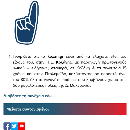
Γνωρίζετε ότι το
kozan.gr
είναι από τα ελάχιστα
site, του
είδους του,
στην
Π.Ε. Κοζάνης
, με παραγωγή πρωτογενούς
υλικού – ειδήσεων,
σταθερά,
σε Κοζάνη & τα τελευταία 15
χρόνια και στην Πτολεμαΐδα, καλύπτοντας σε ποσοστό άνω
του 80% όλα τα γεγονότα δράσεις που λαμβάνουν χώρα στις
δύο μεγαλύτερες πόλεις της Δ. Μακεδονίας;
Διαβάστε τη συνέχεια εδώ...
Μείνετε συντονισμένοι