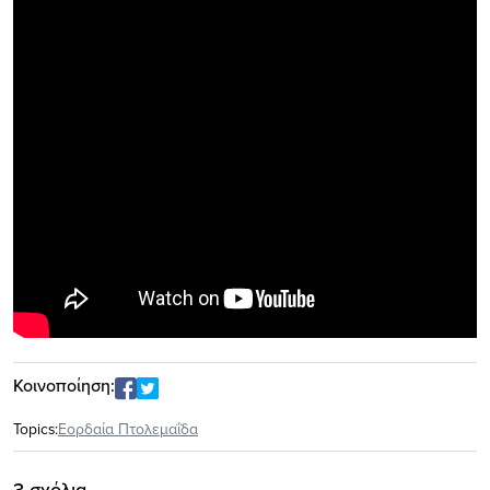
Κοινοποίηση:
Topics:
Εορδαία Πτολεμαΐδα
3 σχόλια