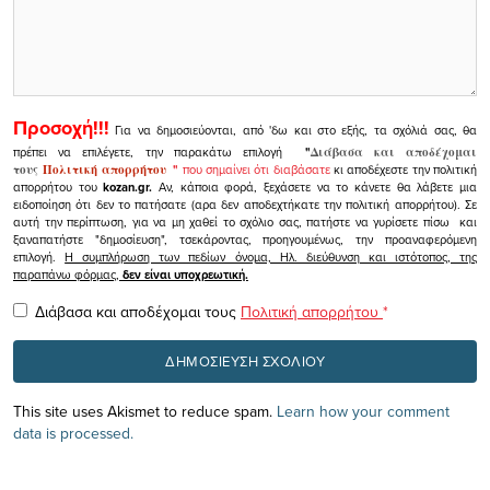
Προσοχή!!!
Για να δημοσιεύονται, από 'δω και στο εξής, τα σχόλιά σας, θα
πρέπει να επιλέγετε, την παρακάτω επιλογή
"
Διάβασα και αποδέχομαι
τους
Πολιτική απορρήτου
"
που σημαίνει ότι διαβάσατε
κι αποδέχεστε την πολιτική
απορρήτου του
kozan.gr.
Αν, κάποια φορά, ξεχάσετε να το κάνετε θα λάβετε μια
ειδοποίηση ότι δεν το πατήσατε (αρα δεν αποδεχτήκατε την πολιτική απορρήτου). Σε
αυτή την περίπτωση, για να μη χαθεί το σχόλιο σας, πατήστε να γυρίσετε πίσω και
ξαναπατήστε "δημοσίευση", τσεκάροντας, προηγουμένως, την προαναφερόμενη
επιλογή.
Η συμπλήρωση των πεδίων όνομα, Ηλ. διεύθυνση και ιστότοπος, της
παραπάνω φόρμας,
δεν είναι υποχρεωτική.
Διάβασα και αποδέχομαι τους
Πολιτική απορρήτου
*
This site uses Akismet to reduce spam.
Learn how your comment
data is processed.