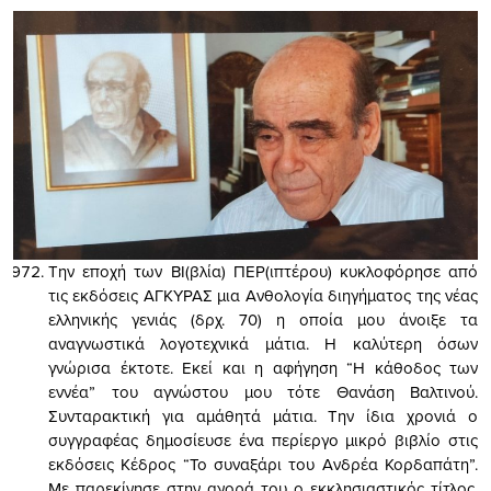
Την εποχή των ΒΙ(βλία) ΠΕΡ(ιπτέρου) κυκλοφόρησε από
τις εκδόσεις ΑΓΚΥΡΑΣ μια Ανθολογία διηγήματος της νέας
ελληνικής γενιάς (δρχ. 70) η οποία μου άνοιξε τα
αναγνωστικά λογοτεχνικά μάτια. Η καλύτερη όσων
γνώρισα έκτοτε. Εκεί και η αφήγηση “Η κάθοδος των
εννέα” του αγνώστου μου τότε Θανάση Βαλτινού.
Συνταρακτική για αμάθητά μάτια. Την ίδια χρονιά ο
συγγραφέας δημοσίευσε ένα περίεργο μικρό βιβλίο στις
εκδόσεις Κέδρος “Το συναξάρι του Ανδρέα Κορδαπάτη”.
Με παρεκίνησε στην αγορά του ο εκκλησιαστικός τίτλος.