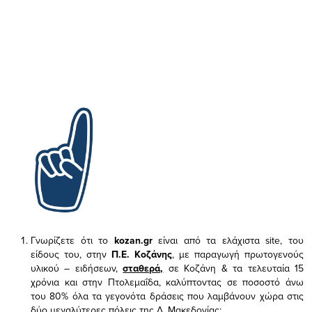
Γνωρίζετε ότι το
kozan.gr
είναι από τα ελάχιστα
site, του
είδους του,
στην
Π.Ε. Κοζάνης
, με παραγωγή πρωτογενούς
υλικού – ειδήσεων,
σταθερά,
σε Κοζάνη & τα τελευταία 15
χρόνια και στην Πτολεμαΐδα, καλύπτοντας σε ποσοστό άνω
του 80% όλα τα γεγονότα δράσεις που λαμβάνουν χώρα στις
δύο μεγαλύτερες πόλεις της Δ. Μακεδονίας;