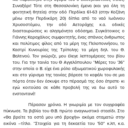
Συναξάρι! Τότε στη Θεσσαλονίκη έμενα (και για όλη τη
φοιτητική θητεία) στην οδό Περδίκα 61-63 (στην Κοζάνη
μένω στην Περδικάρη 20) δίπλα από το ναό Ιωάννου
Χρυσοστόμου, την οδό Αετοράχης κ.α. οδικές
διασταυρώσεις κι αλησμόνητα οδόσημα. Συγκάτοικος ο
Γιάννης Καραχάλιος συμφοιτητής, ένας σπάνιος άνθρωπος
και πολύτιμος φίλος από τα μέρη της Πελοποννήσου, το
Καστρί Κυνουρίας της Τρίπολης· τα μέρη δηλ. του Θ.
Βαλτινού. Τον γνώριζε, μου έλεγε λεπτομέρειες του βίου
του. Για την ταινία του Θ Αγγελόπουλου “Μέρες του ‘36”
στην οποία ο Β. είχε ένα ρόλο αξιωματικού χωροφυλακής
και στο γύρισμα της ταινίας βάρεσε το κεφάλι του σε μια
πόρτα όταν δεν έσκυψε στο πέρασμά της όσο έπρεπε· κι
εγώ κοιτούσα σε κάθε προβολή της να δω αυτό το
ενσταντανέ!
Πέρασαν χρόνια. Η γνωριμία με τον συγγραφέα
πύκνωσε. Τα βιβλία του Θ.Β. πρώτο αναγνωστικό στασίδι. Στο
«Θα βρείτε τα οστά μου υπό βροχήν» ακόμα σταματώ στην
εικόνα –τίτλο. “Στοιχεία για τη δεκαετία του ’50” κ.λπ, κ.α.