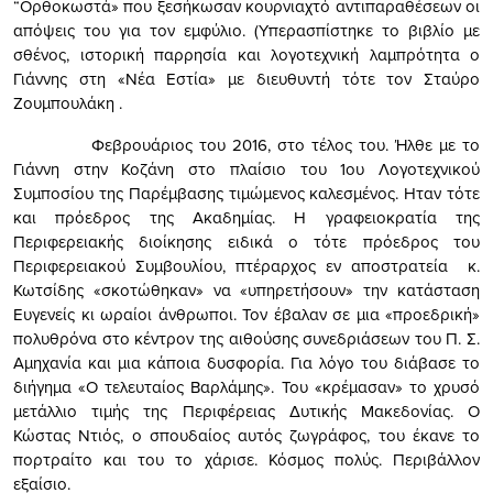
“Ορθοκωστά» που ξεσήκωσαν κουρνιαχτό αντιπαραθέσεων οι
απόψεις του για τον εμφύλιο. (Υπερασπίστηκε το βιβλίο με
σθένος, ιστορική παρρησία και λογοτεχνική λαμπρότητα ο
Γιάννης στη «Νέα Εστία» με διευθυντή τότε τον Σταύρο
Ζουμπουλάκη .
Φεβρουάριος του 2016, στο τέλος του. Ήλθε με το
Γιάννη στην Κοζάνη στο πλαίσιο του 1ου Λογοτεχνικού
Συμποσίου της Παρέμβασης τιμώμενος καλεσμένος. Ηταν τότε
και πρόεδρος της Ακαδημίας. Η γραφειοκρατία της
Περιφερειακής διοίκησης ειδικά ο τότε πρόεδρος του
Περιφερειακού Συμβουλίου, πτέραρχος εν αποστρατεία κ.
Κωτσίδης «σκοτώθηκαν» να «υπηρετήσουν» την κατάσταση
Ευγενείς κι ωραίοι άνθρωποι. Τον έβαλαν σε μια «προεδρική»
πολυθρόνα στο κέντρον της αιθούσης συνεδριάσεων του Π. Σ.
Αμηχανία και μια κάποια δυσφορία. Για λόγο του διάβασε το
διήγημα «Ο τελευταίος Βαρλάμης». Του «κρέμασαν» το χρυσό
μετάλλιο τιμής της Περιφέρειας Δυτικής Μακεδονίας. Ο
Κώστας Ντιός, ο σπουδαίος αυτός ζωγράφος, του έκανε το
πορτραίτο και του το χάρισε. Κόσμος πολύς. Περιβάλλον
εξαίσιο.