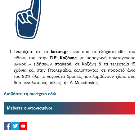
Γνωρίζετε ότι το
kozan.gr
είναι από τα ελάχιστα
site, του
είδους του,
στην
Π.Ε. Κοζάνης
, με παραγωγή πρωτογενούς
υλικού – ειδήσεων,
σταθερά,
σε Κοζάνη & τα τελευταία 15
χρόνια και στην Πτολεμαΐδα, καλύπτοντας σε ποσοστό άνω
του 80% όλα τα γεγονότα δράσεις που λαμβάνουν χώρα στις
δύο μεγαλύτερες πόλεις της Δ. Μακεδονίας;
Διαβάστε τη συνέχεια εδώ...
Μείνετε συντονισμένοι