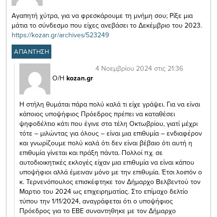
Αγαπητή χύτρα, για να φρεσκάρουμε τη μνήμη σου; Ρίξε μια
μάτια το σύνδεσμο που είχες ανεβάσει το Δεκέμβριο του 2023.
https://kozan.gr/archives/523249
ΑΠΑΝΤΗΣΗ
4 Νοεμβρίου 2024 στις 21:36
Ο/Η
kozan.gr
Η στήλη θυμάται πάρα πολύ καλά τι είχε γράψει. Για να είναι
κάποιος υποψήφιος Πρόεδρος πρέπει να καταθέσει
ψηφοδέλτιο κάτι που έγινε στα τέλη Οκτωβρίου, γιατί μέχρι
τότε – μιλώντας για όλους – είναι μια επιθυμία – ενδιαφέρον
και γνωρίζουμε πολύ καλά ότι δεν είναι βέβαιο ότι αυτή η
επιθυμία γίνεται και πράξη πάντα. Πολλοί π.χ. σε
αυτοδιοικητικές εκλογές είχαν μια επιθυμία να είναι κάπου
υποψήφιοι αλλά έμειναν μόνο με την επιθυμία. Έτσι λοιπόν ο
κ. Τερνενόπουλος επισκέφτηκε τον Δήμαρχο Βελβεντού τον
Μαρτιο του 2024 ως επιχειρηματίας. Στο επίμαχο δελτίο
τύπου την 1/11/2024, αναγράφεται ότι ο υποψήφιος
Πρόεδρος για το ΕΒΕ συναντηθηκε με τον Δήμαρχο