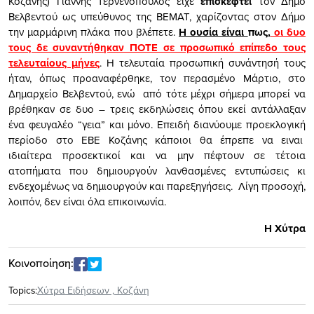
Κοζάνης) Γιάννης Τερνενόπουλος είχε
επισκεφτεί
τον Δήμο
Βελβεντού ως υπεύθυνος της ΒΕΜΑΤ, χαρίζοντας στον Δήμο
την μαρμάρινη πλάκα που βλέπετε.
Η ουσία είναι
πως,
οι δυο
τους δε συναντήθηκαν ΠΟΤΕ σε προσωπικό επίπεδο τους
τελευταίους μήνες
. Η τελευταία προσωπική συνάντησή τους
ήταν, όπως προαναφέρθηκε, τον περασμένο Μάρτιο, στο
Δημαρχείο Βελβεντού, ενώ από τότε μέχρι σήμερα μπορεί να
βρέθηκαν σε δυο – τρεις εκδηλώσεις όπου εκεί αντάλλαξαν
ένα φευγαλέο “γεια” και μόνο. Επειδή διανύουμε προεκλογική
περίοδο στο ΕΒΕ Κοζάνης κάποιοι θα έπρεπε να ειναι
ιδιαίτερα προσεκτικοί και να μην πέφτουν σε τέτοια
ατοπήματα που δημιουργούν λανθασμένες εντυπώσεις κι
ενδεχομένως να δημιουργούν και παρεξηγήσεις. Λίγη προσοχή,
λοιπόν, δεν είναι όλα επικοινωνία.
Η Χύτρα
Κοινοποίηση:
Topics:
Xύτρα Ειδήσεων
,
Κοζάνη