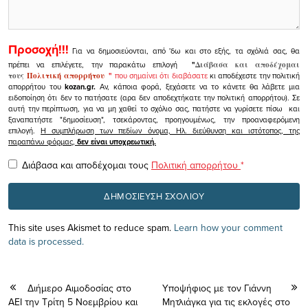
Προσοχή!!!
Για να δημοσιεύονται, από 'δω και στο εξής, τα σχόλιά σας, θα
πρέπει να επιλέγετε, την παρακάτω επιλογή
"
Διάβασα και αποδέχομαι
τους
Πολιτική απορρήτου
"
που σημαίνει ότι διαβάσατε
κι αποδέχεστε την πολιτική
απορρήτου του
kozan.gr.
Αν, κάποια φορά, ξεχάσετε να το κάνετε θα λάβετε μια
ειδοποίηση ότι δεν το πατήσατε (αρα δεν αποδεχτήκατε την πολιτική απορρήτου). Σε
αυτή την περίπτωση, για να μη χαθεί το σχόλιο σας, πατήστε να γυρίσετε πίσω και
ξαναπατήστε "δημοσίευση", τσεκάροντας, προηγουμένως, την προαναφερόμενη
επιλογή.
Η συμπλήρωση των πεδίων όνομα, Ηλ. διεύθυνση και ιστότοπος, της
παραπάνω φόρμας,
δεν είναι υποχρεωτική.
Διάβασα και αποδέχομαι τους
Πολιτική απορρήτου
*
This site uses Akismet to reduce spam.
Learn how your comment
data is processed.
Διήμερο Αιμοδοσίας στο
Υποψήφιος με τον Γιάννη
ΑΕΙ την Τρίτη 5 Νοεμβρίου και
Μητλιάγκα για τις εκλογές στο