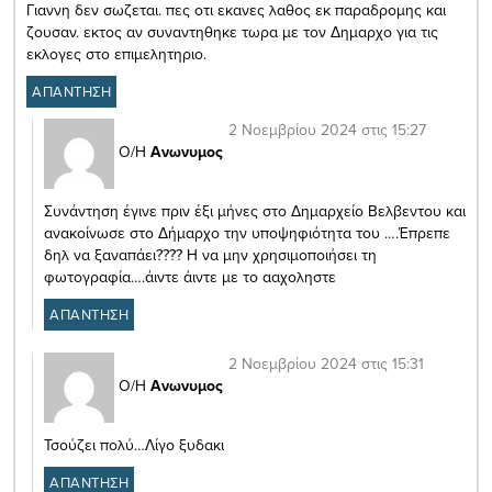
Γιαννη δεν σωζεται. πες οτι εκανες λαθος εκ παραδρομης και
ζουσαν. εκτος αν συναντηθηκε τωρα με τον Δημαρχο για τις
εκλογες στο επιμελητηριο.
ΑΠΑΝΤΗΣΗ
2 Νοεμβρίου 2024 στις 15:27
Ο/Η
Ανωνυμος
Συνάντηση έγινε πριν έξι μήνες στο Δημαρχείο Βελβεντου και
ανακοίνωσε στο Δήμαρχο την υποψηφιότητα του ….Έπρεπε
δηλ να ξαναπάει???? Η να μην χρησιμοποιήσει τη
φωτογραφία….άιντε άιντε με το ααχοληστε
ΑΠΑΝΤΗΣΗ
2 Νοεμβρίου 2024 στις 15:31
Ο/Η
Ανωνυμος
Τσούζει πολύ…Λίγο ξυδακι
ΑΠΑΝΤΗΣΗ