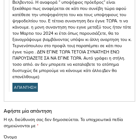
Βελβεντού. Η αναφορά ” υποψήφιος πρόεδρος” είναι
ξεκάθαρο πως αναφέρεται σε κάτι που συνέβη τώρα αφού
κατέθεσε την υποψηφιότητα του και τους υποψηφιους του
ψηφοδελτίου του. Ε τέτοια συναντηση δεν έγινε ΤΩΡΑ. τι να
κάνουμε. η μονη συναντηση που εγινε μεταξύ τους ήταν τότε
τον Μαρτιο του 2024 κι έτσι όπως παρουσιάζετε, θα το
ξαναγράψουμε (λαμβάνοντας υπόψιν κι άλλη αναρτηση του κ.
Τερνενόπουλου στο προφίλ του) παραπέμπει σε κάτι που
έγινε τώρα . ΔΕΝ ΕΓΙΝΕ ΤΩΡΑ ΤΕΤΟΙΑ ΣΥΝΑΤΗΣΗ ΕΝΩ
ΠΑΡΟΥΣΙΑΖΕΤΕ ΣΑ ΝΑ ΕΓΙΝΕ ΤΩΡΑ. Αυτό γράφει η στήλη.
τοσο απλό. αν δεν μπορειτε να καταλαβετε το ατόπημα
δυστυχώς δε μπορούμε να κάνουμε κάτι άλλο.(Δεν θα
επανέλθουμε)
ΑΠΑΝΤΗΣΗ
Αφήστε μία απάντηση
Η ηλ. διεύθυνση σας δεν δημοσιεύεται.
Τα υποχρεωτικά πεδία
σημειώνονται με
*
Όνομα