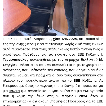
Το είδαμε κι αυτό. Διαβάσαμε,
χθες 1/11/2024,
σε τοπικά sites
της περιοχής (θέλουμε να πιστεύουμε χωρίς δική τους ευθύνη
αλλά πιθανότατα έτσι τους στάλθηκε ως δελτίο τύπου) πως ο
υποψήφιος Πρόεδρος για τις εκλογές στο ΕΒΕ Κοζάνης
Ι.
Τερνενόπουλος
συναντήθηκε με τον Δήμαρχο Βελβεντού
Μ.
Στεργίου
. Μάλιστα το κείμενο συνοδεύει κι η φωτογραφία της
ανάρτησης, που βλέποντάς την κάποιος, που δε γνωρίζει ή δε
θυμάται, νομίζει ότι πράγματι οι δύο τους συναντήθηκαν στο
πλαίσιο του προεκλογικού αγώνα για το
ΕΒΕ Κοζάνης.
Ας
ξεπεράσουμε όμως το γεγονός της επιλογής ότι πρόκειται για
μια
παλαιά
φωτογραφία και συγκεκριμένα για μια φωτογραφία
που η λήψη της έγινε στις
9 Μαρτίου 2024
όταν ο
επιχειρηματίας (κι όχι ακόμη υποψήφιος Πρόεδρος για το ΕΒΕ