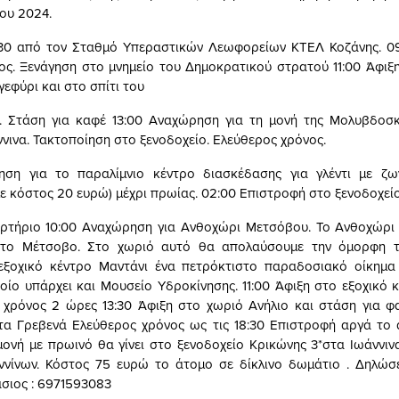
ίου 2024.
30 από τον Σταθμό Υπεραστικών Λεωφορείων ΚΤΕΛ Κοζάνης. 09
ς. Ξενάγηση στο μνημείο του Δημοκρατικού στρατού 11:00 Άφιξη
εφύρι και στο σπίτι του
υ. Στάση για καφέ 13:00 Αναχώρηση για τη μονή της Μολυβδοσκ
ννινα. Τακτοποίηση στο ξενοδοχείο. Ελεύθερος χρόνος.
ηση για το παραλίμνιο κέντρο διασκέδασης για γλέντι με ζω
με κόστος 20 ευρώ) μέχρι πρωίας. 02:00 Επιστροφή στο ξενοδοχείο
γερτήριο 10:00 Αναχώρηση για Ανθοχώρι Μετσόβου. Το Ανθοχώρι 
το Μέτσοβο. Στο χωριό αυτό θα απολαύσουμε την όμορφη 
 εξοχικό κέντρο Μαντάνι ένα πετρόκτιστο παραδοσιακό οίκημα
οίο υπάρχει και Μουσείο Υδροκίνησης. 11:00 Άφιξη στο εξοχικό 
 χρόνος 2 ώρες 13:30 Άφιξη στο χωριό Ανήλιο και στάση για φ
τα Γρεβενά Ελεύθερος χρόνος ως τις 18:30 Επιστροφή αργά το
μονή με πρωινό θα γίνει στο ξενοδοχείο Κρικώνης 3*στα Ιωάννιν
ννίνων. Κόστος 75 ευρώ το άτομο σε δίκλινο δωμάτιο . Δηλώσε
σιος : 6971593083