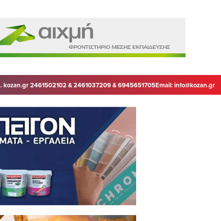
. kozan.gr 2461502102 & 2461037209 & 6945651705
Email:
info@kozan.gr