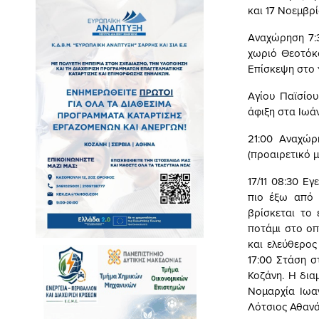
και 17 Νοεμβρ
Αναχώρηση 7:
χωριό Θεοτόκο
Επίσκεψη στο γ
Αγίου Παϊσίο
άφιξη στα Ιωά
21:00 Αναχώρ
(προαιρετικό 
17/11 08:30 Ε
πιο έξω από 
βρίσκεται το
ποτάμι στο οπ
και ελεύθερος
17:00 Στάση σ
Κοζάνη. Η δια
Νομαρχία Ιωα
Λότσιος Αθανά