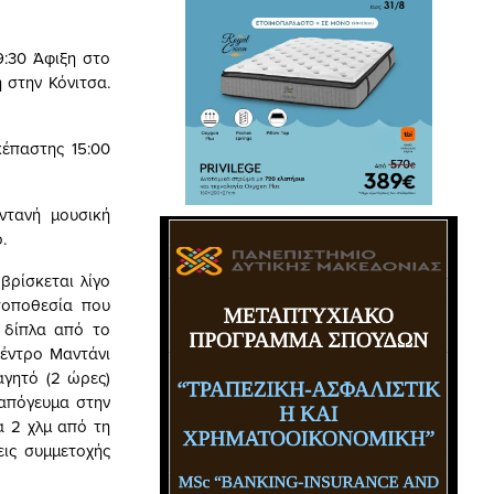
:30 Άφιξη στο
 στην Κόνιτσα.
έπαστης 15:00
ντανή μουσική
.
βρίσκεται λίγο
τοποθεσία που
 δίπλα από το
κέντρο Μαντάνι
αγητό (2 ώρες)
 απόγευμα στην
α 2 χλμ από τη
ις συμμετοχής