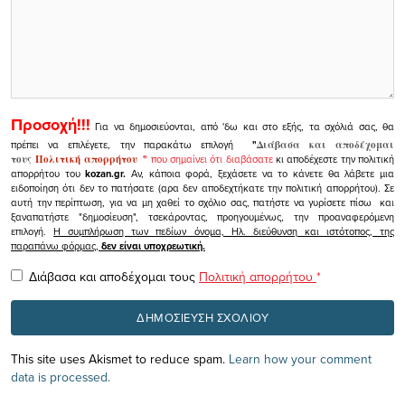
Προσοχή!!!
Για να δημοσιεύονται, από 'δω και στο εξής, τα σχόλιά σας, θα
πρέπει να επιλέγετε, την παρακάτω επιλογή
"
Διάβασα και αποδέχομαι
τους
Πολιτική απορρήτου
"
που σημαίνει ότι διαβάσατε
κι αποδέχεστε την πολιτική
απορρήτου του
kozan.gr.
Αν, κάποια φορά, ξεχάσετε να το κάνετε θα λάβετε μια
ειδοποίηση ότι δεν το πατήσατε (αρα δεν αποδεχτήκατε την πολιτική απορρήτου). Σε
αυτή την περίπτωση, για να μη χαθεί το σχόλιο σας, πατήστε να γυρίσετε πίσω και
ξαναπατήστε "δημοσίευση", τσεκάροντας, προηγουμένως, την προαναφερόμενη
επιλογή.
Η συμπλήρωση των πεδίων όνομα, Ηλ. διεύθυνση και ιστότοπος, της
παραπάνω φόρμας,
δεν είναι υποχρεωτική.
Διάβασα και αποδέχομαι τους
Πολιτική απορρήτου
*
This site uses Akismet to reduce spam.
Learn how your comment
data is processed.