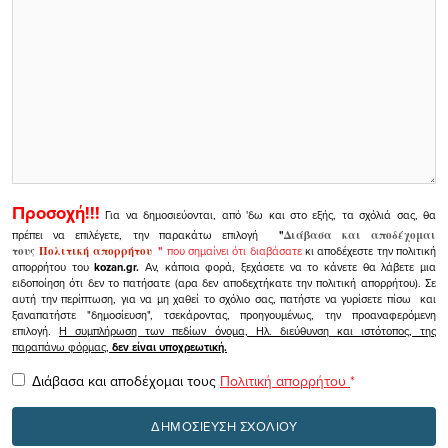
Προσοχή!!!
Για να δημοσιεύονται, από 'δω και στο εξής, τα σχόλιά σας, θα
πρέπει να επιλέγετε, την παρακάτω επιλογή
"
Διάβασα και αποδέχομαι
τους
Πολιτική απορρήτου
"
που σημαίνει ότι διαβάσατε
κι αποδέχεστε την πολιτική
απορρήτου του
kozan.gr.
Αν, κάποια φορά, ξεχάσετε να το κάνετε θα λάβετε μια
ειδοποίηση ότι δεν το πατήσατε (αρα δεν αποδεχτήκατε την πολιτική απορρήτου). Σε
αυτή την περίπτωση, για να μη χαθεί το σχόλιο σας, πατήστε να γυρίσετε πίσω και
ξαναπατήστε "δημοσίευση", τσεκάροντας, προηγουμένως, την προαναφερόμενη
επιλογή.
Η συμπλήρωση των πεδίων όνομα, Ηλ. διεύθυνση και ιστότοπος, της
παραπάνω φόρμας,
δεν είναι υποχρεωτική.
Διάβασα και αποδέχομαι τους
Πολιτική απορρήτου
*