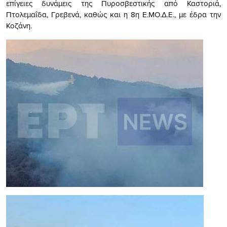
επίγειες δυνάμεις της Πυροσβεστικής από Καστοριά,
Πτολεμαΐδα, Γρεβενά, καθώς και η 8η Ε.ΜΟ.Δ.Ε., με έδρα την
Κοζάνη.