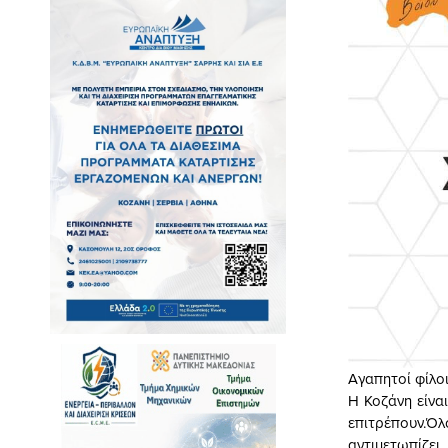
Αγαπητοί φίλοι
Η Κοζάνη είνα
επιτρέπουν.Ό
αντιμετωπίζε