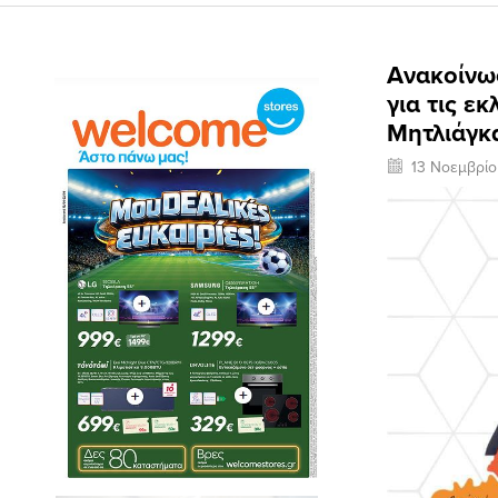
Ανακοίνω
για τις ε
Μητλιάγκ
13 Νοεμβρί