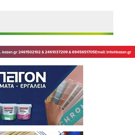
. kozan.gr 2461502102 & 2461037209 & 6945651705
Email:
info@kozan.gr