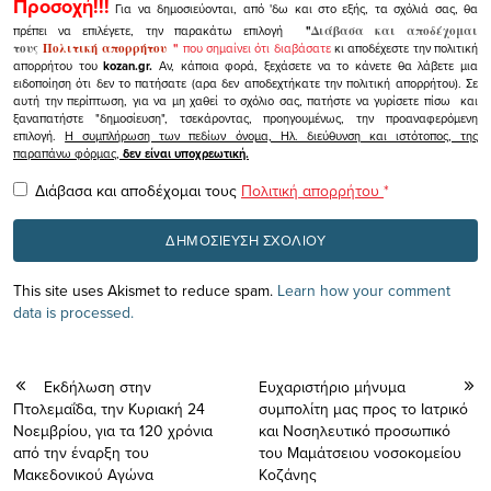
Προσοχή!!!
Για να δημοσιεύονται, από 'δω και στο εξής, τα σχόλιά σας, θα
πρέπει να επιλέγετε, την παρακάτω επιλογή
"
Διάβασα και αποδέχομαι
τους
Πολιτική απορρήτου
"
που σημαίνει ότι διαβάσατε
κι αποδέχεστε την πολιτική
απορρήτου του
kozan.gr.
Αν, κάποια φορά, ξεχάσετε να το κάνετε θα λάβετε μια
ειδοποίηση ότι δεν το πατήσατε (αρα δεν αποδεχτήκατε την πολιτική απορρήτου). Σε
αυτή την περίπτωση, για να μη χαθεί το σχόλιο σας, πατήστε να γυρίσετε πίσω και
ξαναπατήστε "δημοσίευση", τσεκάροντας, προηγουμένως, την προαναφερόμενη
επιλογή.
Η συμπλήρωση των πεδίων όνομα, Ηλ. διεύθυνση και ιστότοπος, της
παραπάνω φόρμας,
δεν είναι υποχρεωτική.
Διάβασα και αποδέχομαι τους
Πολιτική απορρήτου
*
This site uses Akismet to reduce spam.
Learn how your comment
data is processed.
Εκδήλωση στην
Ευχαριστήριο μήνυμα
Πτολεμαΐδα, την Κυριακή 24
συμπολίτη μας προς το Ιατρικό
Νοεμβρίου, για τα 120 χρόνια
και Νοσηλευτικό προσωπικό
από την έναρξη του
του Μαμάτσειου νοσοκομείου
Μακεδονικού Αγώνα
Κοζάνης