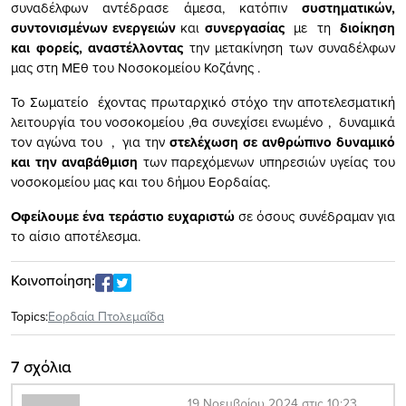
συναδέλφων αντέδρασε άμεσα, κατόπιν
συστηματικών,
συντονισμένων ενεργειών
και
συνεργασίας
με τη
διοίκηση
και φορείς,
αναστέλλοντας
την μετακίνηση των συναδέλφων
μας στη ΜΕθ του Νοσοκομείου Κοζάνης .
Το Σωματείο έχοντας πρωταρχικό στόχο την αποτελεσματική
λειτουργία του νοσοκομείου ,θα συνεχίσει ενωμένο , δυναμικά
τον αγώνα του , για την
στελέχωση σε ανθρώπινο δυναμικό
και την αναβάθμιση
των παρεχόμενων υπηρεσιών υγείας του
νοσοκομείου μας και του δήμου Εορδαίας.
Οφείλουμε ένα τεράστιο ευχαριστώ
σε όσους συνέδραμαν για
το αίσιο αποτέλεσμα.
Κοινοποίηση:
Topics:
Εορδαία Πτολεμαΐδα
7 σχόλια
19 Νοεμβρίου 2024 στις 10:23