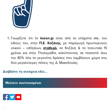
Γνωρίζετε ότι το
kozan.gr
είναι από τα ελάχιστα
site, του
είδους του,
στην
Π.Ε. Κοζάνης
, με παραγωγή πρωτογενούς
υλικού – ειδήσεων,
σταθερά,
σε Κοζάνη & τα τελευταία 15
χρόνια και στην Πτολεμαΐδα, καλύπτοντας σε ποσοστό άνω
του 80% όλα τα γεγονότα δράσεις που λαμβάνουν χώρα στις
δύο μεγαλύτερες πόλεις της Δ. Μακεδονίας;
Διαβάστε τη συνέχεια εδώ...
Μείνετε συντονισμένοι