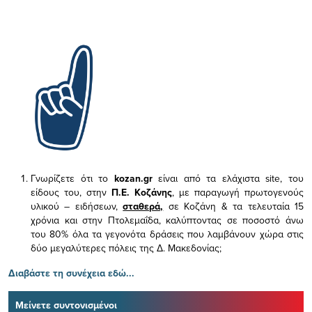
Γνωρίζετε ότι το
kozan.gr
είναι από τα ελάχιστα
site, του
είδους του,
στην
Π.Ε. Κοζάνης
, με παραγωγή πρωτογενούς
υλικού – ειδήσεων,
σταθερά,
σε Κοζάνη & τα τελευταία 15
χρόνια και στην Πτολεμαΐδα, καλύπτοντας σε ποσοστό άνω
του 80% όλα τα γεγονότα δράσεις που λαμβάνουν χώρα στις
δύο μεγαλύτερες πόλεις της Δ. Μακεδονίας;
Διαβάστε τη συνέχεια εδώ...
Μείνετε συντονισμένοι