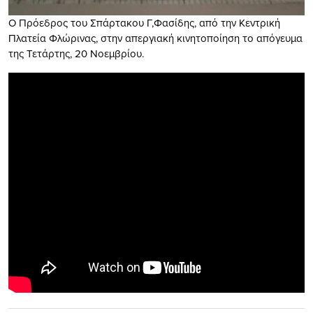
Ο Πρόεδρος του Σπάρτακου Γ,Φασίδης, από την Κεντρική
Πλατεία Φλώρινας, στην απεργιακή κινητοποίηση το απόγευμα
της Τετάρτης, 20 Νοεμβρίου.