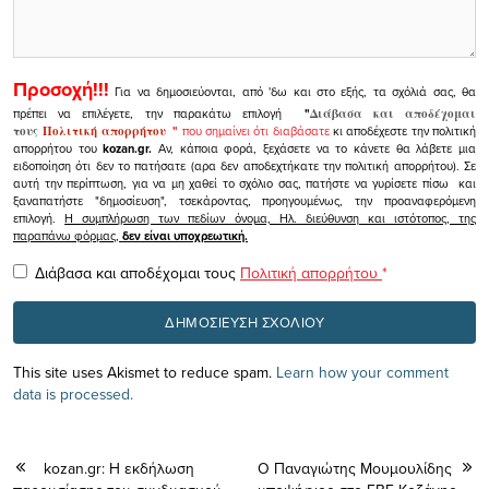
Προσοχή!!!
Για να δημοσιεύονται, από 'δω και στο εξής, τα σχόλιά σας, θα
πρέπει να επιλέγετε, την παρακάτω επιλογή
"
Διάβασα και αποδέχομαι
τους
Πολιτική απορρήτου
"
που σημαίνει ότι διαβάσατε
κι αποδέχεστε την πολιτική
απορρήτου του
kozan.gr.
Αν, κάποια φορά, ξεχάσετε να το κάνετε θα λάβετε μια
ειδοποίηση ότι δεν το πατήσατε (αρα δεν αποδεχτήκατε την πολιτική απορρήτου). Σε
αυτή την περίπτωση, για να μη χαθεί το σχόλιο σας, πατήστε να γυρίσετε πίσω και
ξαναπατήστε "δημοσίευση", τσεκάροντας, προηγουμένως, την προαναφερόμενη
επιλογή.
Η συμπλήρωση των πεδίων όνομα, Ηλ. διεύθυνση και ιστότοπος, της
παραπάνω φόρμας,
δεν είναι υποχρεωτική.
Διάβασα και αποδέχομαι τους
Πολιτική απορρήτου
*
This site uses Akismet to reduce spam.
Learn how your comment
data is processed.
kozan.gr: Η εκδήλωση
O Παναγιώτης Μουμουλίδης