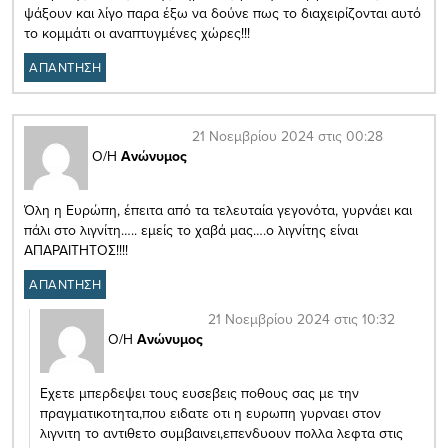
ψάξουν και λίγο παρα έξω να δούνε πως το διαχειρίζονται αυτό
το κομμάτι οι αναπτυγμένες χώρες!!!
ΑΠΑΝΤΗΣΗ
21 Νοεμβρίου 2024 στις 00:28
Ο/Η
Ανώνυμος
Όλη η Ευρώπη, έπειτα από τα τελευταία γεγονότα, γυρνάει και
πάλι στο λιγνίτη….. εμείς το χαβά μας….ο λιγνίτης είναι
ΑΠΑΡΑΙΤΗΤΟΣ!!!!
ΑΠΑΝΤΗΣΗ
21 Νοεμβρίου 2024 στις 10:32
Ο/Η
Ανώνυμος
Εχετε μπερδεψει τους ευσεβεις ποθους σας με την
πραγματικοτητα,που ειδατε οτι η ευρωπη γυρναει στον
λιγνιτη το αντιθετο συμβαινει,επενδυουν πολλα λεφτα στις