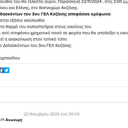
ουθία του θα τελεστεί αύριο, Παρασκευή 22/11/2024 , στις 2:00 μ.μ
νου και Ελένης, στο Καπνοχώρι Κοζάνης.
ιδασκόντων του 3ου ΓΕΛ Κοζάνης αποφάσισε ομόφωνα:
 στην εξόδιο ακολουθία
 τα θερμά του συλλυπητήρια στους οικείους του
ι αντί στεφάνου χρηματικό ποσό σε φορέα που θα υποδείξει η οικο
τεί η ανακοίνωση στον τοπικό τύπο.
γο Διδασκόντων του 3ου ΓΕΛ Κοζάνης
αμπανίδου
22 Νοεμβρίου 2024 στις 00:04
/Η
Ανωνυμη