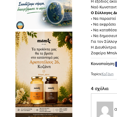
Η εξόδιος ακολ
Ναό Κωνσταντί
Ο Σύλλογος Δ
• Να παραστεί
• Να εκφράσει
• Να καταθέσε
• Να δημοσιευ
Για τον Σύλλο
Η Διευθύντρια
Ζαφείρα Μπαλ
Κοινοποίηση:
Topics:
Κοζάνη
4 σχόλια
Ο