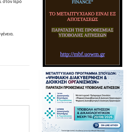
. στον Ιερό
γένεια.