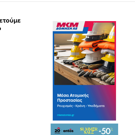
ρετούμε
ο