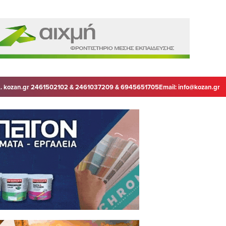
. kozan.gr 2461502102 & 2461037209 & 6945651705
Email:
info@kozan.gr