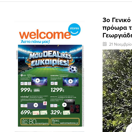
3ο Γενικό
πρόωρα τ
Γεωργιάδη
21 Νοεμβρί