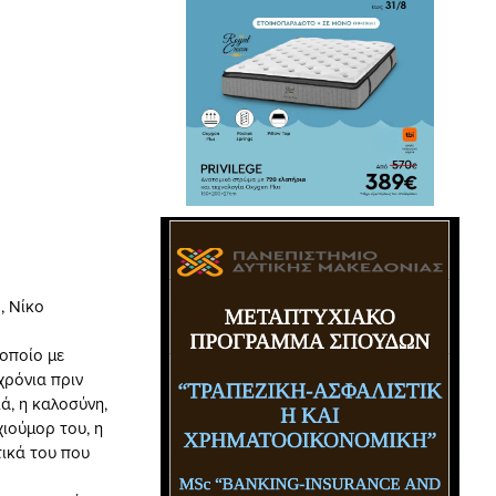
, Νίκο
οποίο με
χρόνια πριν
ά, η καλοσύνη,
χιούμορ του, η
τικά του που