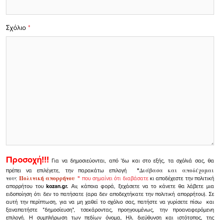
Σχόλιο
*
Προσοχή!!!
Για να δημοσιεύονται, από 'δω και στο εξής, τα σχόλιά σας, θα
πρέπει να επιλέγετε, την παρακάτω επιλογή
"
Διάβασα και αποδέχομαι
τους
Πολιτική απορρήτου
"
που σημαίνει ότι διαβάσατε
κι αποδέχεστε την πολιτική
απορρήτου του
kozan.gr.
Αν, κάποια φορά, ξεχάσετε να το κάνετε θα λάβετε μια
ειδοποίηση ότι δεν το πατήσατε (αρα δεν αποδεχτήκατε την πολιτική απορρήτου). Σε
αυτή την περίπτωση, για να μη χαθεί το σχόλιο σας, πατήστε να γυρίσετε πίσω και
ξαναπατήστε "δημοσίευση", τσεκάροντας, προηγουμένως, την προαναφερόμενη
επιλογή.
Η συμπλήρωση των πεδίων όνομα, Ηλ. διεύθυνση και ιστότοπος, της