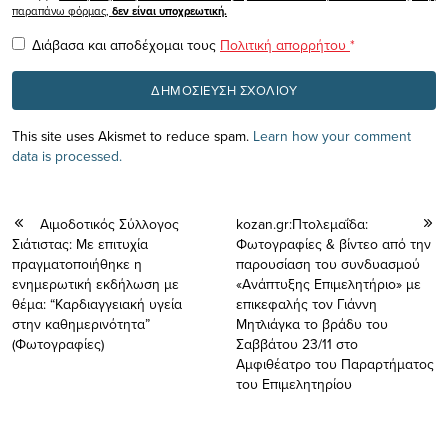
παραπάνω φόρμας,
δεν είναι υποχρεωτική.
Διάβασα και αποδέχομαι τους
Πολιτική απορρήτου
*
This site uses Akismet to reduce spam.
Learn how your comment
data is processed.
Αιμοδοτικός Σύλλογος
kozan.gr:Πτολεμαΐδα:
Σιάτιστας: Με επιτυχία
Φωτογραφίες & βίντεο από την
πραγματοποιήθηκε η
παρουσίαση του συνδυασμού
ενημερωτική εκδήλωση με
«Ανάπτυξης Επιμελητήριο» με
θέμα: “Καρδιαγγειακή υγεία
επικεφαλής τον Γιάννη
στην καθημερινότητα”
Μητλιάγκα το βράδυ του
(Φωτογραφίες)
Σαββάτου 23/11 στο
Αμφιθέατρο του Παραρτήματος
του Επιμελητηρίου