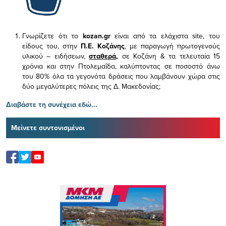
Γνωρίζετε ότι το
kozan.gr
είναι από τα ελάχιστα
site, του
είδους του,
στην
Π.Ε. Κοζάνης
, με παραγωγή πρωτογενούς
υλικού – ειδήσεων,
σταθερά,
σε Κοζάνη & τα τελευταία 15
χρόνια και στην Πτολεμαΐδα, καλύπτοντας σε ποσοστό άνω
του 80% όλα τα γεγονότα δράσεις που λαμβάνουν χώρα στις
δύο μεγαλύτερες πόλεις της Δ. Μακεδονίας;
Διαβάστε τη συνέχεια εδώ...
Μείνετε συντονισμένοι