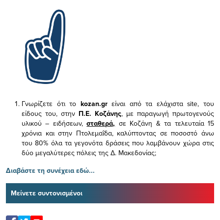
Γνωρίζετε ότι το
kozan.gr
είναι από τα ελάχιστα
site, του
είδους του,
στην
Π.Ε. Κοζάνης
, με παραγωγή πρωτογενούς
υλικού – ειδήσεων,
σταθερά,
σε Κοζάνη & τα τελευταία 15
χρόνια και στην Πτολεμαΐδα, καλύπτοντας σε ποσοστό άνω
του 80% όλα τα γεγονότα δράσεις που λαμβάνουν χώρα στις
δύο μεγαλύτερες πόλεις της Δ. Μακεδονίας;
Διαβάστε τη συνέχεια εδώ...
Μείνετε συντονισμένοι