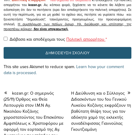
τους
Πολιτική απορρήτου
"
που σημαίνει ότι διαβάσατε
κι αποδέχεστε την πολιτική
απορρήτου του
kozan.gr.
Αν, κάποια φορά, ξεχάσετε να το κάνετε θα λάβετε μια
ειδοποίηση ότι δεν το πατήσατε (αρα δεν αποδεχτήκατε την πολιτική απορρήτου). Σε
αυτή την περίπτωση, για να μη χαθεί το σχόλιο σας, πατήστε να γυρίσετε πίσω και
ξαναπατήστε "δημοσίευση", τσεκάροντας, προηγουμένως, την προαναφερόμενη
επιλογή.
Η συμπλήρωση των πεδίων όνομα, Ηλ. διεύθυνση και ιστότοπος, της
παραπάνω φόρμας,
δεν είναι υποχρεωτική.
Διάβασα και αποδέχομαι τους
Πολιτική απορρήτου
*
This site uses Akismet to reduce spam.
Learn how your comment
data is processed.
kozan.gr: Ο σημερινός
Η Διεύθυνση και ο Σύλλογος
(25/11) Όρθρος και Θεία
Διδασκόντων του 1ου Γενικού
Λειτουργία στον Ι.Μ.Ν Αγ.
Λυκείου Κοζάνης εκφράζουν τη
Νικολάου Κοζάνης
βαθύτατη θλίψη τους για τον
χοροστατούντος του Επισκόπου
αδόκητο χαμό της εκλεκτής
Αμφιπόλεως κ. Χριστοφόρου με
συναδέλφισσας Γιαννούλας
αφορμή τον εορτασμό της Αγ.
Γκουτζιαμάνη