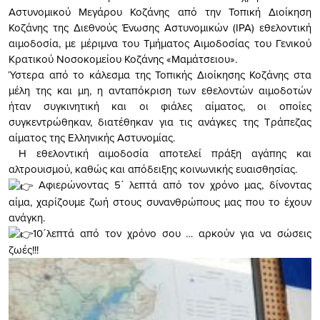
Αστυνομικού Μεγάρου Κοζάνης από την Τοπική Διοίκηση
Κοζάνης της Διεθνούς Ένωσης Αστυνομικών (ΙΡΑ) εθελοντική
αιμοδοσία, με μέριμνα του Τμήματος Αιμοδοσίας του Γενικού
Κρατικού Νοσοκομείου Κοζάνης «Μαμάτσειου».
Ύστερα από το κάλεσμα της Τοπικής Διοίκησης Κοζάνης στα
μέλη της και μη, η ανταπόκριση των εθελοντών αιμοδοτών
ήταν συγκινητική και οι φιάλες αίματος, οι οποίες
συγκεντρώθηκαν, διατέθηκαν για τις ανάγκες της Τράπεζας
αίματος της Ελληνικής Αστυνομίας.
H εθελοντική αιμοδοσία αποτελεί πράξη αγάπης και
αλτρουισμού, καθώς και απόδειξης κοινωνικής ευαισθησίας.
Αφιερώνοντας 5΄ λεπτά από τον χρόνο μας, δίνοντας
αίμα, χαρίζουμε ζωή στους συνανθρώπους μας που το έχουν
ανάγκη.
10΄λεπτά από τον χρόνο σου … αρκούν για να σώσεις
ζωές!!!