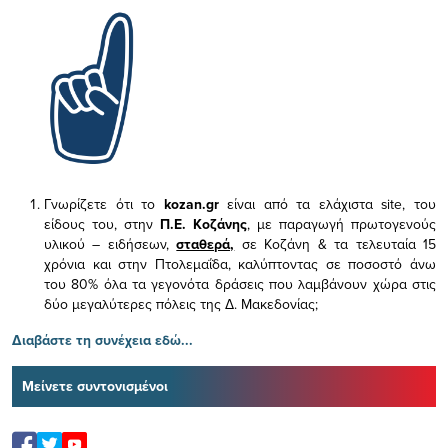
Γνωρίζετε ότι το
kozan.gr
είναι από τα ελάχιστα
site, του
είδους του,
στην
Π.Ε. Κοζάνης
, με παραγωγή πρωτογενούς
υλικού – ειδήσεων,
σταθερά,
σε Κοζάνη & τα τελευταία 15
χρόνια και στην Πτολεμαΐδα, καλύπτοντας σε ποσοστό άνω
του 80% όλα τα γεγονότα δράσεις που λαμβάνουν χώρα στις
δύο μεγαλύτερες πόλεις της Δ. Μακεδονίας;
Διαβάστε τη συνέχεια εδώ...
Μείνετε συντονισμένοι