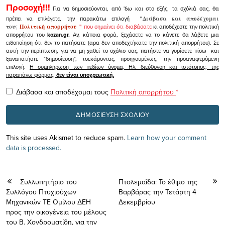
Προσοχή!!!
Για να δημοσιεύονται, από 'δω και στο εξής, τα σχόλιά σας, θα
πρέπει να επιλέγετε, την παρακάτω επιλογή
"
Διάβασα και αποδέχομαι
τους
Πολιτική απορρήτου
"
που σημαίνει ότι διαβάσατε
κι αποδέχεστε την πολιτική
απορρήτου του
kozan.gr.
Αν, κάποια φορά, ξεχάσετε να το κάνετε θα λάβετε μια
ειδοποίηση ότι δεν το πατήσατε (αρα δεν αποδεχτήκατε την πολιτική απορρήτου). Σε
αυτή την περίπτωση, για να μη χαθεί το σχόλιο σας, πατήστε να γυρίσετε πίσω και
ξαναπατήστε "δημοσίευση", τσεκάροντας, προηγουμένως, την προαναφερόμενη
επιλογή.
Η συμπλήρωση των πεδίων όνομα, Ηλ. διεύθυνση και ιστότοπος, της
παραπάνω φόρμας,
δεν είναι υποχρεωτική.
Διάβασα και αποδέχομαι τους
Πολιτική απορρήτου
*
This site uses Akismet to reduce spam.
Learn how your comment
data is processed.
Συλλυπητήριο του
Πτολεμαΐδα: Το έθιμο της
Συλλόγου Πτυχιούχων
Βαρβάρας την Τετάρτη 4
Μηχανικών ΤΕ Ομίλου ΔΕΗ
Δεκεμβρίου
προς την οικογένεια του μέλους
του Β. Χονδροματίδη, για την