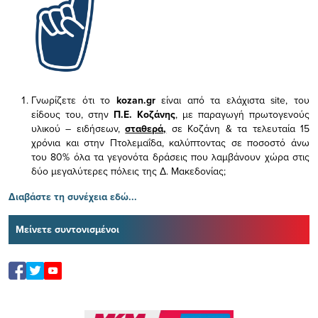
Γνωρίζετε ότι το
kozan.gr
είναι από τα ελάχιστα
site, του
είδους του,
στην
Π.Ε. Κοζάνης
, με παραγωγή πρωτογενούς
υλικού – ειδήσεων,
σταθερά,
σε Κοζάνη & τα τελευταία 15
χρόνια και στην Πτολεμαΐδα, καλύπτοντας σε ποσοστό άνω
του 80% όλα τα γεγονότα δράσεις που λαμβάνουν χώρα στις
δύο μεγαλύτερες πόλεις της Δ. Μακεδονίας;
Διαβάστε τη συνέχεια εδώ...
Μείνετε συντονισμένοι