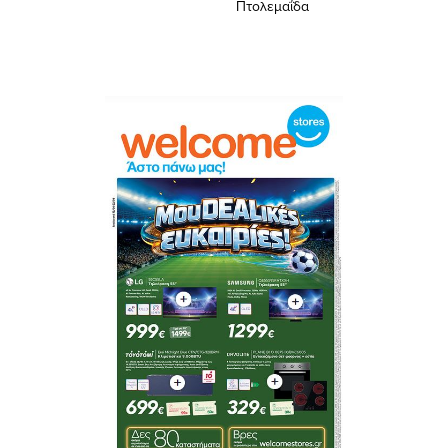
Πτολεμαΐδα