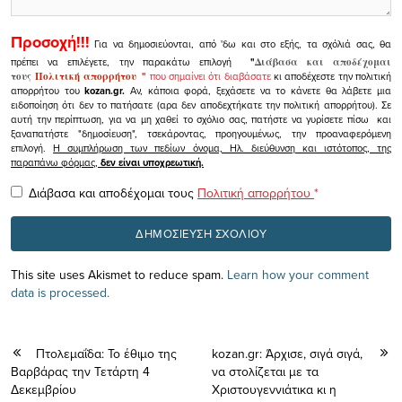
Προσοχή!!!
Για να δημοσιεύονται, από 'δω και στο εξής, τα σχόλιά σας, θα
πρέπει να επιλέγετε, την παρακάτω επιλογή
"
Διάβασα και αποδέχομαι
τους
Πολιτική απορρήτου
"
που σημαίνει ότι διαβάσατε
κι αποδέχεστε την πολιτική
απορρήτου του
kozan.gr.
Αν, κάποια φορά, ξεχάσετε να το κάνετε θα λάβετε μια
ειδοποίηση ότι δεν το πατήσατε (αρα δεν αποδεχτήκατε την πολιτική απορρήτου). Σε
αυτή την περίπτωση, για να μη χαθεί το σχόλιο σας, πατήστε να γυρίσετε πίσω και
ξαναπατήστε "δημοσίευση", τσεκάροντας, προηγουμένως, την προαναφερόμενη
επιλογή.
Η συμπλήρωση των πεδίων όνομα, Ηλ. διεύθυνση και ιστότοπος, της
παραπάνω φόρμας,
δεν είναι υποχρεωτική.
Διάβασα και αποδέχομαι τους
Πολιτική απορρήτου
*
This site uses Akismet to reduce spam.
Learn how your comment
data is processed.
Πτολεμαΐδα: Το έθιμο της
kozan.gr: Άρχισε, σιγά σιγά,
Βαρβάρας την Τετάρτη 4
να στολίζεται με τα
Δεκεμβρίου
Χριστουγεννιάτικα κι η