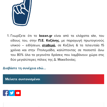
Γνωρίζετε ότι το
kozan.gr
είναι από τα ελάχιστα
site, του
είδους του,
στην
Π.Ε. Κοζάνης
, με παραγωγή πρωτογενούς
υλικού – ειδήσεων,
σταθερά,
σε Κοζάνη & τα τελευταία 15
χρόνια και στην Πτολεμαΐδα, καλύπτοντας σε ποσοστό άνω
του 80% όλα τα γεγονότα δράσεις που λαμβάνουν χώρα στις
δύο μεγαλύτερες πόλεις της Δ. Μακεδονίας;
Διαβάστε τη συνέχεια εδώ...
Μείνετε συντονισμένοι