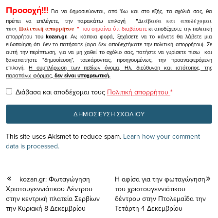
Προσοχή!!!
Για να δημοσιεύονται, από 'δω και στο εξής, τα σχόλιά σας, θα
πρέπει να επιλέγετε, την παρακάτω επιλογή
"
Διάβασα και αποδέχομαι
τους
Πολιτική απορρήτου
"
που σημαίνει ότι διαβάσατε
κι αποδέχεστε την πολιτική
απορρήτου του
kozan.gr.
Αν, κάποια φορά, ξεχάσετε να το κάνετε θα λάβετε μια
ειδοποίηση ότι δεν το πατήσατε (αρα δεν αποδεχτήκατε την πολιτική απορρήτου). Σε
αυτή την περίπτωση, για να μη χαθεί το σχόλιο σας, πατήστε να γυρίσετε πίσω και
ξαναπατήστε "δημοσίευση", τσεκάροντας, προηγουμένως, την προαναφερόμενη
επιλογή.
Η συμπλήρωση των πεδίων όνομα, Ηλ. διεύθυνση και ιστότοπος, της
παραπάνω φόρμας,
δεν είναι υποχρεωτική.
Διάβασα και αποδέχομαι τους
Πολιτική απορρήτου
*
This site uses Akismet to reduce spam.
Learn how your comment
data is processed.
kozan.gr: Φωταγώγηση
Η αφίσα για την φωταγώγηση
Χριστουγεννιάτικου Δέντρου
του χριστουγεννιάτικου
στην κεντρική πλατεία Σερβίων
δέντρου στην Πτολεμαΐδα την
την Κυριακή 8 Δεκεμβρίου
Τετάρτη 4 Δεκεμβρίου