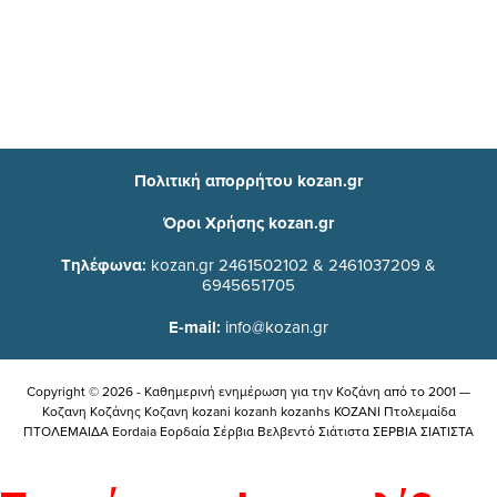
Πολιτική απορρήτου kozan.gr
Όροι Χρήσης kozan.gr
Τηλέφωνα:
kozan.gr 2461502102 & 2461037209 &
6945651705
E-mail:
info@kozan.gr
Copyright © 2026 - Καθημερινή ενημέρωση για την Kοζάνη από το 2001 —
Κοζανη Κοζάνης Κοζανη kozani kozanh kozanhs KOZANI Πτολεμαίδα
ΠΤΟΛΕΜΑΙΔΑ Eordaia Εορδαία Σέρβια Βελβεντό Σιάτιστα ΣΕΡΒΙΑ ΣΙΑΤΙΣΤΑ