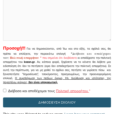
Προσοχή!!!
Για να δημοσιεύονται, από 'δω και στο εξής, τα σχόλιά σας, θα
πρέπει να επιλέγετε, την παρακάτω επιλογή
"
Διάβασα και αποδέχομαι
τους
Πολιτική απορρήτου
"
που σημαίνει ότι διαβάσατε
κι αποδέχεστε την πολιτική
απορρήτου του
kozan.gr.
Αν, κάποια φορά, ξεχάσετε να το κάνετε θα λάβετε μια
ειδοποίηση ότι δεν το πατήσατε (αρα δεν αποδεχτήκατε την πολιτική απορρήτου). Σε
αυτή την περίπτωση, για να μη χαθεί το σχόλιο σας, πατήστε να γυρίσετε πίσω και
ξαναπατήστε "δημοσίευση", τσεκάροντας, προηγουμένως, την προαναφερόμενη
επιλογή.
Η συμπλήρωση των πεδίων όνομα, Ηλ. διεύθυνση και ιστότοπος, της
παραπάνω φόρμας,
δεν είναι υποχρεωτική.
Διάβασα και αποδέχομαι τους
Πολιτική απορρήτου
*