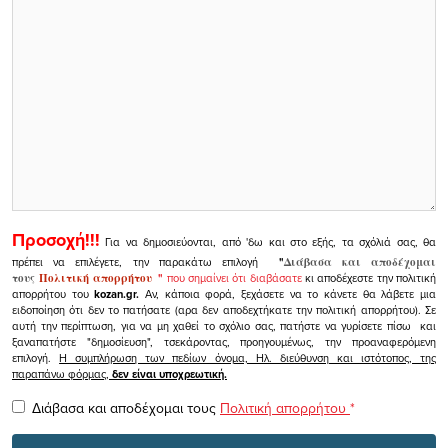
Προσοχή!!!
Για να δημοσιεύονται, από 'δω και στο εξής, τα σχόλιά σας, θα
πρέπει να επιλέγετε, την παρακάτω επιλογή
"
Διάβασα και αποδέχομαι
τους
Πολιτική απορρήτου
"
που σημαίνει ότι διαβάσατε
κι αποδέχεστε την πολιτική
απορρήτου του
kozan.gr.
Αν, κάποια φορά, ξεχάσετε να το κάνετε θα λάβετε μια
ειδοποίηση ότι δεν το πατήσατε (αρα δεν αποδεχτήκατε την πολιτική απορρήτου). Σε
αυτή την περίπτωση, για να μη χαθεί το σχόλιο σας, πατήστε να γυρίσετε πίσω και
ξαναπατήστε "δημοσίευση", τσεκάροντας, προηγουμένως, την προαναφερόμενη
επιλογή.
Η συμπλήρωση των πεδίων όνομα, Ηλ. διεύθυνση και ιστότοπος, της
παραπάνω φόρμας,
δεν είναι υποχρεωτική.
Διάβασα και αποδέχομαι τους
Πολιτική απορρήτου
*