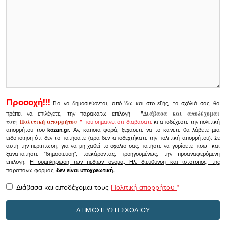
Προσοχή!!!
Για να δημοσιεύονται, από 'δω και στο εξής, τα σχόλιά σας, θα
πρέπει να επιλέγετε, την παρακάτω επιλογή
"
Διάβασα και αποδέχομαι
τους
Πολιτική απορρήτου
"
που σημαίνει ότι διαβάσατε
κι αποδέχεστε την πολιτική
απορρήτου του
kozan.gr.
Αν, κάποια φορά, ξεχάσετε να το κάνετε θα λάβετε μια
ειδοποίηση ότι δεν το πατήσατε (αρα δεν αποδεχτήκατε την πολιτική απορρήτου). Σε
αυτή την περίπτωση, για να μη χαθεί το σχόλιο σας, πατήστε να γυρίσετε πίσω και
ξαναπατήστε "δημοσίευση", τσεκάροντας, προηγουμένως, την προαναφερόμενη
επιλογή.
Η συμπλήρωση των πεδίων όνομα, Ηλ. διεύθυνση και ιστότοπος, της
παραπάνω φόρμας,
δεν είναι υποχρεωτική.
Διάβασα και αποδέχομαι τους
Πολιτική απορρήτου
*