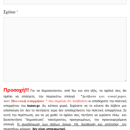
Σχόλιο
*
Προσοχή!!!
Για να δημοσιεύονται, από 'δω και στο εξής, τα σχόλιά σας, θα
πρέπει να επιλέγετε, την παρακάτω επιλογή
"
Διάβασα και αποδέχομαι
τους
Πολιτική απορρήτου
"
που σημαίνει ότι διαβάσατε
κι αποδέχεστε την πολιτική
απορρήτου του
kozan.gr.
Αν, κάποια φορά, ξεχάσετε να το κάνετε θα λάβετε μια
ειδοποίηση ότι δεν το πατήσατε (αρα δεν αποδεχτήκατε την πολιτική απορρήτου). Σε
αυτή την περίπτωση, για να μη χαθεί το σχόλιο σας, πατήστε να γυρίσετε πίσω και
ξαναπατήστε "δημοσίευση", τσεκάροντας, προηγουμένως, την προαναφερόμενη
επιλογή.
Η συμπλήρωση των πεδίων όνομα, Ηλ. διεύθυνση και ιστότοπος, της
παραπάνω φόρμας,
δεν είναι υποχρεωτική.