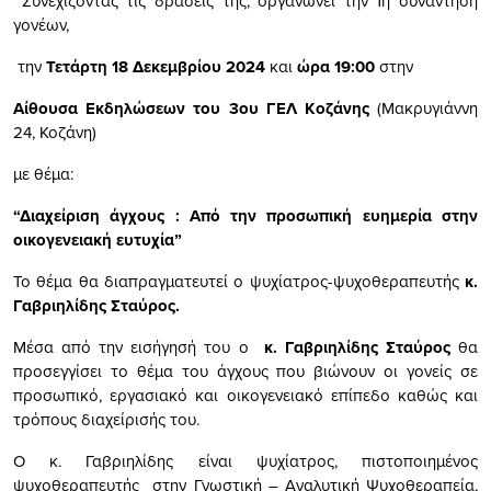
Συνεχίζοντας τις δράσεις της, οργανώνει την 1η συνάντηση
γονέων,
την
Τετάρτη 18 Δεκεμβρίου 2024
και
ώρα 19:00
στην
Αίθουσα Εκδηλώσεων του 3ου ΓΕΛ
Κοζάνης
(Μακρυγιάννη
24, Κοζάνη)
με θέμα:
“Διαχείριση άγχους : Από την προσωπική ευημερία στην
οικογενειακή ευτυχία”
Το θέμα θα διαπραγματευτεί ο ψυχίατρος-ψυχοθεραπευτής
κ.
Γαβριηλίδης Σταύρος.
Μέσα από την εισήγησή του ο
κ. Γαβριηλίδης Σταύρος
θα
προσεγγίσει το θέμα του άγχους που βιώνουν οι γονείς σε
προσωπικό, εργασιακό και οικογενειακό επίπεδο καθώς και
τρόπους διαχείρισής του.
Ο κ. Γαβριηλίδης είναι ψυχίατρος, πιστοποιημένος
ψυχοθεραπευτής στην Γνωστική – Αναλυτική Ψυχοθεραπεία,