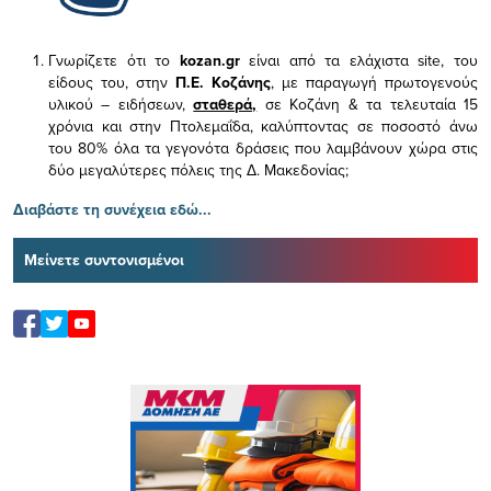
Γνωρίζετε ότι το
kozan.gr
είναι από τα ελάχιστα
site, του
είδους του,
στην
Π.Ε. Κοζάνης
, με παραγωγή πρωτογενούς
υλικού – ειδήσεων,
σταθερά,
σε Κοζάνη & τα τελευταία 15
χρόνια και στην Πτολεμαΐδα, καλύπτοντας σε ποσοστό άνω
του 80% όλα τα γεγονότα δράσεις που λαμβάνουν χώρα στις
δύο μεγαλύτερες πόλεις της Δ. Μακεδονίας;
Διαβάστε τη συνέχεια εδώ...
Μείνετε συντονισμένοι