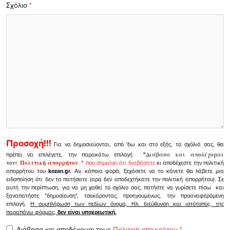
Σχόλιο
*
Προσοχή!!!
Για να δημοσιεύονται, από 'δω και στο εξής, τα σχόλιά σας, θα
πρέπει να επιλέγετε, την παρακάτω επιλογή
"
Διάβασα και αποδέχομαι
τους
Πολιτική απορρήτου
"
που σημαίνει ότι διαβάσατε
κι αποδέχεστε την πολιτική
απορρήτου του
kozan.gr.
Αν, κάποια φορά, ξεχάσετε να το κάνετε θα λάβετε μια
ειδοποίηση ότι δεν το πατήσατε (αρα δεν αποδεχτήκατε την πολιτική απορρήτου). Σε
αυτή την περίπτωση, για να μη χαθεί το σχόλιο σας, πατήστε να γυρίσετε πίσω και
ξαναπατήστε "δημοσίευση", τσεκάροντας, προηγουμένως, την προαναφερόμενη
επιλογή.
Η συμπλήρωση των πεδίων όνομα, Ηλ. διεύθυνση και ιστότοπος, της
παραπάνω φόρμας,
δεν είναι υποχρεωτική.
Διάβασα και αποδέχομαι τους
Πολιτική απορρήτου
*