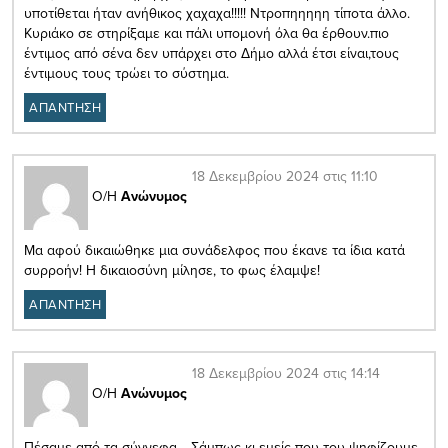
υποτίθεται ήταν ανήθικος χαχαχα!!!!! Ντροπηηηηη τίποτα άλλο.
Κυριάκο σε στηρίξαμε και πάλι υπομονή όλα θα έρθουν.πιο
έντιμος από σένα δεν υπάρχει στο Δήμο αλλά έτσι είναι,τους
έντιμους τους τρώει το σύστημα.
ΑΠΑΝΤΗΣΗ
18 Δεκεμβρίου 2024 στις 11:10
Ο/Η
Ανώνυμος
Μα αφού δικαιώθηκε μια συνάδελφος που έκανε τα ίδια κατά
συρροήν! Η δικαιοσύνη μίλησε, το φως έλαμψε!
ΑΠΑΝΤΗΣΗ
18 Δεκεμβρίου 2024 στις 14:14
Ο/Η
Ανώνυμος
Πέσαμε από τα σύννεφα… Σάμπως κι εμείς που του ψηφίζουμε