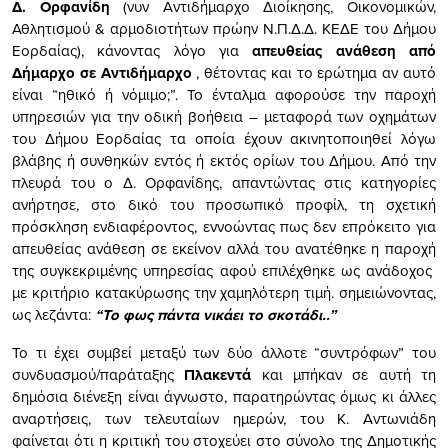
Δ. Ορφανίδη
(νυν Αντιδήμαρχο Διοίκησης, Οικονομικών,
Αθλητισμού & αρμοδιοτήτων πρώην Ν.Π.Δ.Δ. ΚΕΔΕ του Δήμου
Εορδαίας), κάνοντας λόγο για
απευθείας ανάθεση από
Δήμαρχο σε Αντιδήμαρχο
, θέτοντας και το ερώτημα αν αυτό
είναι “ηθικό ή νόμιμο;”. Το ένταλμα αφορούσε την παροχή
υπηρεσιών για την οδική βοήθεια – μεταφορά των οχημάτων
του Δήμου Εορδαίας τα οποία έχουν ακινητοποιηθεί λόγω
βλάβης ή συνθηκών εντός ή εκτός ορίων του Δήμου. Aπό την
πλευρά του ο Δ. Ορφανίδης, απαντώντας στις κατηγορίες
ανήρτησε, στο δικό του προσωπικό προφίλ, τη σχετική
πρόσκληση ενδιαφέροντος, εννοώντας πως δεν επρόκειτο για
απευθείας ανάθεση σε εκείνον αλλά του ανατέθηκε η παροχή
της συγκεκριμένης υπηρεσίας αφού επιλέχθηκε ως ανάδοχος
με κριτήριο κατακύρωσης την χαμηλότερη τιμή. σημειώνοντας,
ως λεζάντα:
“Το φως πάντα νικάει το σκοτάδι..”
Το τι έχει συμβεί μεταξύ των δύο άλλοτε “συντρόφων” του
συνδυασμού/παράταξης
Πλακεντά
και μπήκαν σε αυτή τη
δημόσια διένεξη είναι άγνωστο, παρατηρώντας όμως κι άλλες
αναρτήσεις, των τελευταίων ημερών, του Κ. Αντωνιάδη
φαίνεται ότι η κριτική του στοχεύει στο σύνολο της Δημοτικής