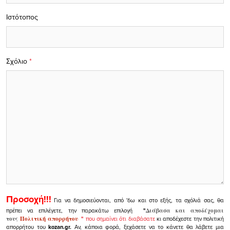
Ιστότοπος
Σχόλιο
*
Προσοχή!!!
Για να δημοσιεύονται, από 'δω και στο εξής, τα σχόλιά σας, θα
πρέπει να επιλέγετε, την παρακάτω επιλογή
"
Διάβασα και αποδέχομαι
τους
Πολιτική απορρήτου
"
που σημαίνει ότι διαβάσατε
κι αποδέχεστε την πολιτική
απορρήτου του
kozan.gr.
Αν, κάποια φορά, ξεχάσετε να το κάνετε θα λάβετε μια