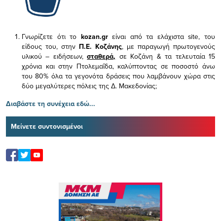
Γνωρίζετε ότι το
kozan.gr
είναι από τα ελάχιστα
site, του
είδους του,
στην
Π.Ε. Κοζάνης
, με παραγωγή πρωτογενούς
υλικού – ειδήσεων,
σταθερά,
σε Κοζάνη & τα τελευταία 15
χρόνια και στην Πτολεμαΐδα, καλύπτοντας σε ποσοστό άνω
του 80% όλα τα γεγονότα δράσεις που λαμβάνουν χώρα στις
δύο μεγαλύτερες πόλεις της Δ. Μακεδονίας;
Διαβάστε τη συνέχεια εδώ...
Μείνετε συντονισμένοι