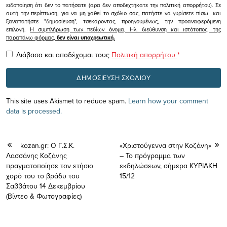
ειδοποίηση ότι δεν το πατήσατε (αρα δεν αποδεχτήκατε την πολιτική απορρήτου). Σε
αυτή την περίπτωση, για να μη χαθεί το σχόλιο σας, πατήστε να γυρίσετε πίσω και
ξαναπατήστε "δημοσίευση", τσεκάροντας, προηγουμένως, την προαναφερόμενη
επιλογή.
Η συμπλήρωση των πεδίων όνομα, Ηλ. διεύθυνση και ιστότοπος, της
παραπάνω φόρμας,
δεν είναι υποχρεωτική.
Διάβασα και αποδέχομαι τους
Πολιτική απορρήτου
*
This site uses Akismet to reduce spam.
Learn how your comment
data is processed.
kozan.gr: Ο Γ.Σ.Κ.
«Χριστούγεννα στην Κοζάνη»
Λασσάνης Κοζάνης
– Το πρόγραμμα των
πραγματοποίησε τον ετήσιο
εκδηλώσεων, σήμερα ΚΥΡΙΑΚΗ
χορό του το βράδυ του
15/12
Σαββάτου 14 Δεκεμβρίου
(Βίντεο & Φωτογραφίες)