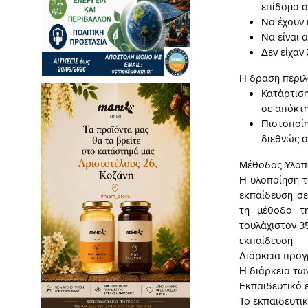
επίδομα α
Να έχουν 
Να είναι 
Δεν είχαν
Η δράση περιλ
Κατάρτιση
σε απόκτ
Πιστοποί
διεθνώς α
Μέθοδος Υλοπ
Η υλοποίηση τ
εκπαίδευση σ
τη μέθοδο τη
τουλάχιστον 3
εκπαίδευση
Διάρκεια προ
Η διάρκεια τω
Εκπαιδευτικό 
Το εκπαιδευτικ