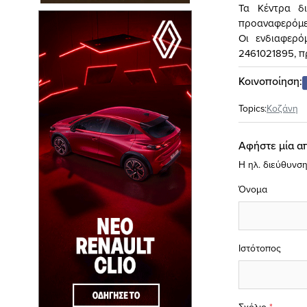
Τα Κέντρα δ
προαναφερόμε
Οι ενδιαφερό
2461021895, π
Κοινοποίηση:
Topics:
Κοζάνη
Αφήστε μία α
Η ηλ. διεύθυνση
Όνομα
Ιστότοπος
Σχόλιο
*