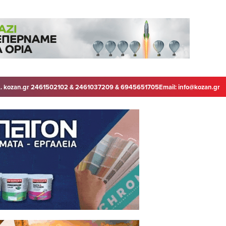
. kozan.gr 2461502102 & 2461037209 & 6945651705
Email:
info@kozan.gr