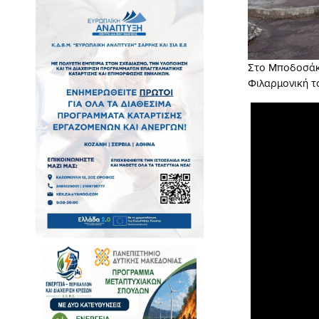
Στο Μποδοσάκε
Φιλαρμονική τ