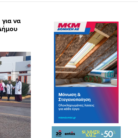
 για να
 Δήμου