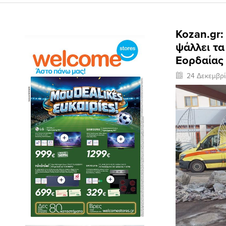
Kozan.gr:
ψάλλει τ
Εορδαίας
24 Δεκεμβρ