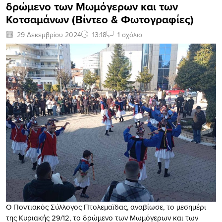
δρώμενο των Μωμόγερων και των
Κοτσαμάνων (Βίντεο & Φωτογραφίες)
29 Δεκεμβρίου 2024
13:18
1 σχόλιο
O Ποντιακός Σύλλογος Πτολεμαϊδας, αναβίωσε, το μεσημέρι
της Κυριακής 29/12, το δρώμενο των Μωμόγερων και των