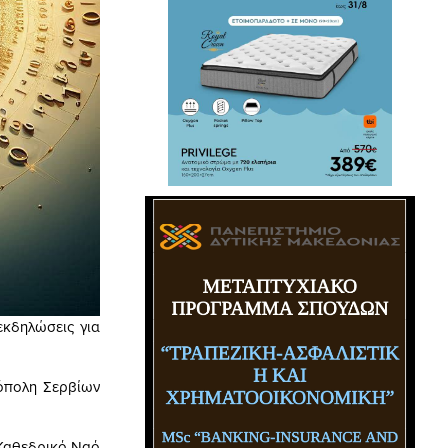
εκδηλώσεις για
όπολη Σερβίων
 Καθεδρικό Ναό