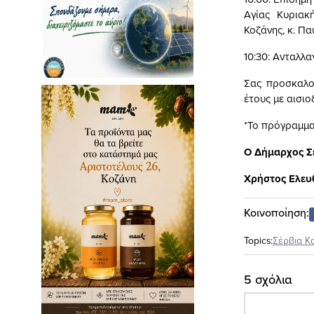
Αγίας Κυριακ
Κοζάνης, κ. Πα
10:30: Ανταλλ
Σας προσκαλού
έτους με αισιο
*Το πρόγραμμα
Ο Δήμαρχος Σ
Χρήστος Ελευ
Κοινοποίηση:
Topics:
Σέρβια Κ
5 σχόλια