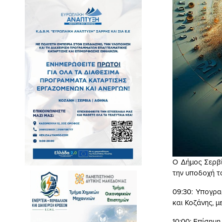
Ο Δήμος Σερβί
την υποδοχή τ
09:30: Υπογρ
και Κοζάνης, 
10:00: Επίσημ