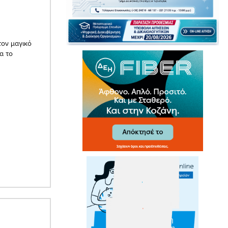
ον μαγικό
α το