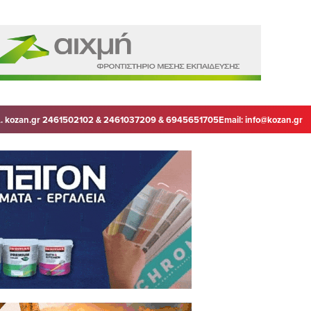
. kozan.gr 2461502102 & 2461037209 & 6945651705
Email:
info@kozan.gr