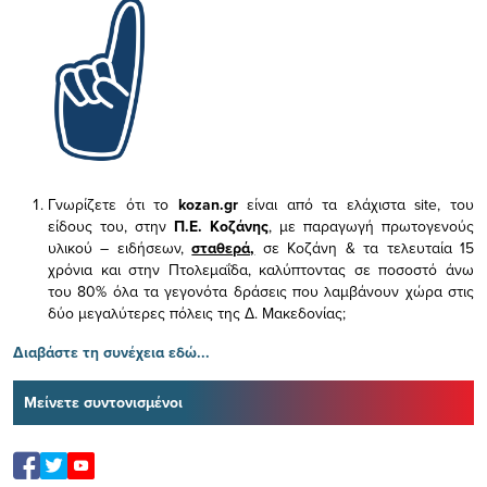
Γνωρίζετε ότι το
kozan.gr
είναι από τα ελάχιστα
site, του
είδους του,
στην
Π.Ε. Κοζάνης
, με παραγωγή πρωτογενούς
υλικού – ειδήσεων,
σταθερά,
σε Κοζάνη & τα τελευταία 15
χρόνια και στην Πτολεμαΐδα, καλύπτοντας σε ποσοστό άνω
του 80% όλα τα γεγονότα δράσεις που λαμβάνουν χώρα στις
δύο μεγαλύτερες πόλεις της Δ. Μακεδονίας;
Διαβάστε τη συνέχεια εδώ...
Μείνετε συντονισμένοι