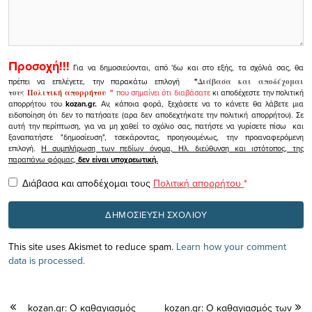
Προσοχή!!!
Για να δημοσιεύονται, από 'δω και στο εξής, τα σχόλιά σας, θα
πρέπει να επιλέγετε, την παρακάτω επιλογή
"
Διάβασα και αποδέχομαι
τους
Πολιτική απορρήτου
"
που σημαίνει ότι διαβάσατε
κι αποδέχεστε την πολιτική
απορρήτου του
kozan.gr.
Αν, κάποια φορά, ξεχάσετε να το κάνετε θα λάβετε μια
ειδοποίηση ότι δεν το πατήσατε (αρα δεν αποδεχτήκατε την πολιτική απορρήτου). Σε
αυτή την περίπτωση, για να μη χαθεί το σχόλιο σας, πατήστε να γυρίσετε πίσω και
ξαναπατήστε "δημοσίευση", τσεκάροντας, προηγουμένως, την προαναφερόμενη
επιλογή.
Η συμπλήρωση των πεδίων όνομα, Ηλ. διεύθυνση και ιστότοπος, της
παραπάνω φόρμας,
δεν είναι υποχρεωτική.
Διάβασα και αποδέχομαι τους
Πολιτική απορρήτου
*
This site uses Akismet to reduce spam.
Learn how your comment
data is processed.
kozan.gr: Ο καθαγιασμός
kozan.gr: Ο καθαγιασμός των