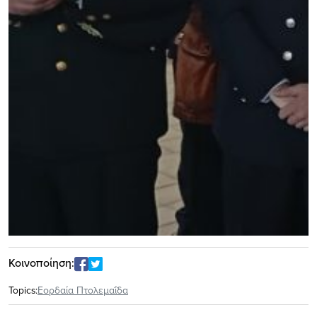
Κοινοποίηση:
Topics:
Εορδαία Πτολεμαΐδα