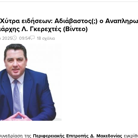
 Χύτρα ειδήσεων: Αδιάβαστος(;) ο Αναπληρ
άρχης Λ. Γκερεχτές (Βίντεο)
υ 2025
09:54
18 σχόλια
συνεδρίαση της
Περιφερειακής Επιτροπής Δ. Μακεδονίας
εγκρίθ