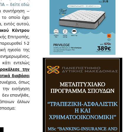
ΠΑ – δείτε εδώ
ια συντήρηση –
 το οποίο έχει
 εντός αυτού,
ιακού Κέντρου
κής Επιτροπής,
παρευρεθεί 1-2
ική ηγεσία της
 ενημερωμένος,
 κάτι εντελώς
ροκάλεσε την
τικά διαβάσει
συνέχεια, όπως
ε την εισήγηση
, δεν επανήλθε,
κάποιων άλλων
όσπασμα: