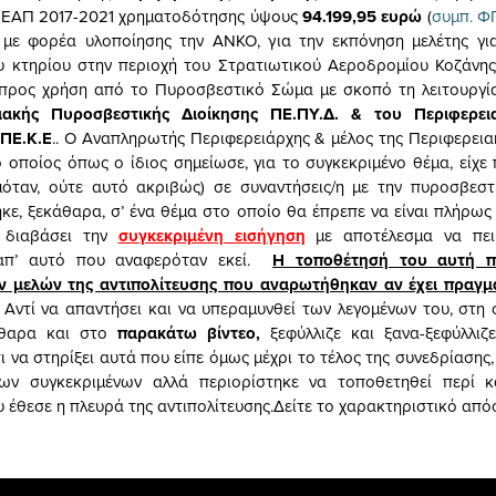
 ΕΑΠ 2017-2021 χρηματοδότησης ύψους
94.199,95 ευρώ
(
συμπ. Φ
, με φορέα υλοποίησης την ΑΝΚΟ, για την εκπόνηση μελέτης γ
υ κτηρίου στην περιοχή του Στρατιωτικού Αεροδρομίου Κοζάνης
προς χρήση από το Πυροσβεστικό Σώμα με σκοπό τη λειτουργία,
ιακής Πυροσβεστικής Διοίκησης ΠΕ.ΠΥ.Δ. & του Περιφερε
 ΠΕ.Κ.Ε
.. Ο Αναπληρωτής Περιφερειάρχης & μέλος της Περιφερεια
 οποίος όπως ο ίδιος σημείωσε, για το συγκεκριμένο θέμα, είχε 
όταν, ούτε αυτό ακριβώς) σε συναντήσεις/η με την πυροσβεστ
ηκε, ξεκάθαρα, σ’ ένα θέμα στο οποίο θα έπρεπε να είναι πλήρως
 διαβάσει την
συγκεκριμένη εισήγηση
με αποτέλεσμα να πει
 απ’ αυτό που αναφερόταν εκεί.
Η τοποθέτησή του αυτή π
ν μελών της αντιπολίτευσης που αναρωτήθηκαν αν έχει πραγμα
Aντί να απαντήσει και να υπεραμυνθεί των λεγομένων του, στη 
άθαρα και στο
παρακάτω βίντεο,
ξεφύλλιζε και ξανα-ξεφύλλιζ
 να στηρίξει αυτά που είπε όμως μέχρι το τέλος της συνεδρίασης
ων συγκεκριμένων αλλά περιορίστηκε να τοποθετηθεί περί 
 έθεσε η πλευρά της αντιπολίτευσης.Δείτε το χαρακτηριστικό απ