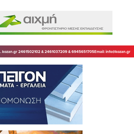
. kozan.gr 2461502102 & 2461037209 & 6945651705
Email:
info@kozan.gr