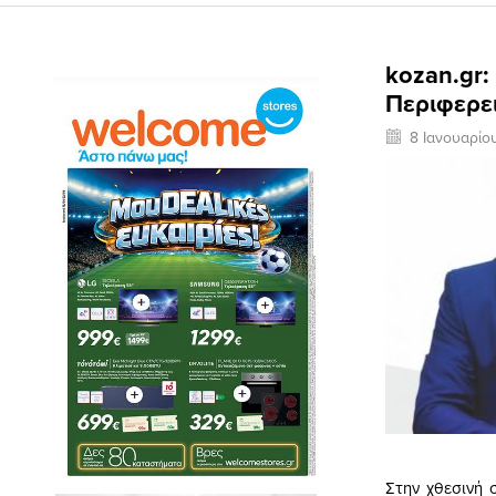
kozan.gr:
Περιφερει
8 Ιανουαρίο
Στην χθεσινή 