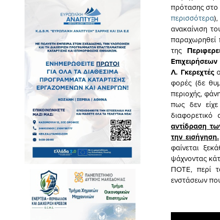
πρότασης στο
περισσότερα
)
ανακαίνιση το
παραχωρηθεί 
της
Περιφερε
Επιχειρήσεων
Λ. Γκερεχτές
ο
φορές (δε θυμ
περιοχής, φάν
πως δεν είχε
διαφορετικό
αντίδραση τω
την εισήγηση.
φαίνεται ξεκ
ψάχνοντας κάτι
ΠΟΤΕ, περί τ
ενστάσεων που