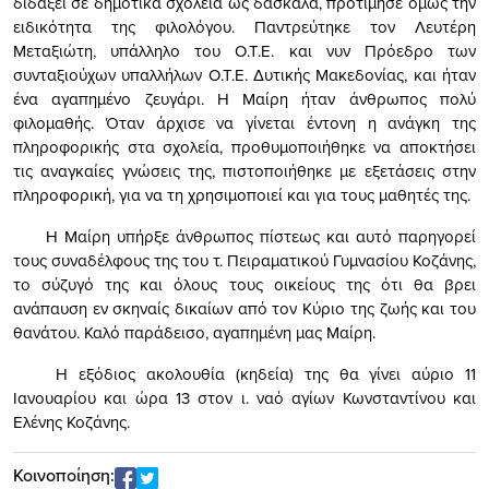
διδάξει σε δημοτικά σχολεία ως δασκάλα, προτίμησε όμως την
ειδικότητα της φιλολόγου. Παντρεύτηκε τον Λευτέρη
Μεταξιώτη, υπάλληλο του Ο.Τ.Ε. και νυν Πρόεδρο των
συνταξιούχων υπαλλήλων Ο.Τ.Ε. Δυτικής Μακεδονίας, και ήταν
ένα αγαπημένο ζευγάρι. Η Μαίρη ήταν άνθρωπος πολύ
φιλομαθής. Όταν άρχισε να γίνεται έντονη η ανάγκη της
πληροφορικής στα σχολεία, προθυμοποιήθηκε να αποκτήσει
τις αναγκαίες γνώσεις της, πιστοποιήθηκε με εξετάσεις στην
πληροφορική, για να τη χρησιμοποιεί και για τους μαθητές της.
Η Μαίρη υπήρξε άνθρωπος πίστεως και αυτό παρηγορεί
τους συναδέλφους της του τ. Πειραματικού Γυμνασίου Κοζάνης,
το σύζυγό της και όλους τους οικείους της ότι θα βρει
ανάπαυση εν σκηναίς δικαίων από τον Κύριο της ζωής και του
θανάτου. Καλό παράδεισο, αγαπημένη μας Μαίρη.
Η εξόδιος ακολουθία (κηδεία) της θα γίνει αύριο 11
Ιανουαρίου και ώρα 13 στον ι. ναό αγίων Κωνσταντίνου και
Ελένης Κοζάνης.
Κοινοποίηση: