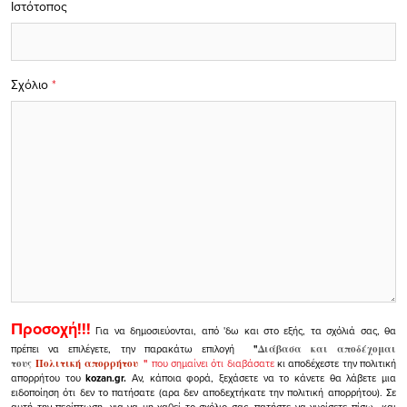
Ιστότοπος
Σχόλιο
*
Προσοχή!!!
Για να δημοσιεύονται, από 'δω και στο εξής, τα σχόλιά σας, θα
πρέπει να επιλέγετε, την παρακάτω επιλογή
"
Διάβασα και αποδέχομαι
τους
Πολιτική απορρήτου
"
που σημαίνει ότι διαβάσατε
κι αποδέχεστε την πολιτική
απορρήτου του
kozan.gr.
Αν, κάποια φορά, ξεχάσετε να το κάνετε θα λάβετε μια
ειδοποίηση ότι δεν το πατήσατε (αρα δεν αποδεχτήκατε την πολιτική απορρήτου). Σε
αυτή την περίπτωση, για να μη χαθεί το σχόλιο σας, πατήστε να γυρίσετε πίσω και