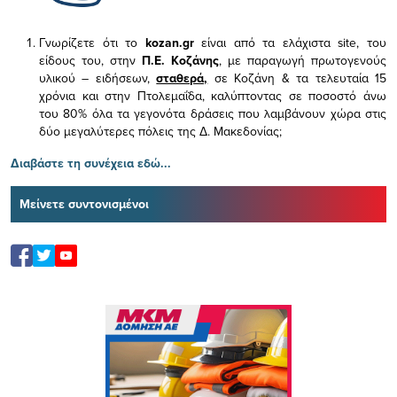
Γνωρίζετε ότι το
kozan.gr
είναι από τα ελάχιστα
site, του
είδους του,
στην
Π.Ε. Κοζάνης
, με παραγωγή πρωτογενούς
υλικού – ειδήσεων,
σταθερά,
σε Κοζάνη & τα τελευταία 15
χρόνια και στην Πτολεμαΐδα, καλύπτοντας σε ποσοστό άνω
του 80% όλα τα γεγονότα δράσεις που λαμβάνουν χώρα στις
δύο μεγαλύτερες πόλεις της Δ. Μακεδονίας;
Διαβάστε τη συνέχεια εδώ...
Μείνετε συντονισμένοι