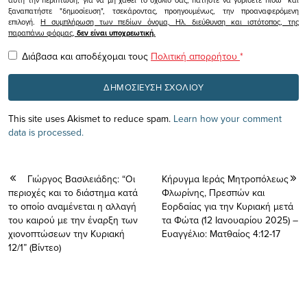
ξαναπατήστε "δημοσίευση", τσεκάροντας, προηγουμένως, την προαναφερόμενη
επιλογή.
Η συμπλήρωση των πεδίων όνομα, Ηλ. διεύθυνση και ιστότοπος, της
παραπάνω φόρμας,
δεν είναι υποχρεωτική.
Διάβασα και αποδέχομαι τους
Πολιτική απορρήτου
*
This site uses Akismet to reduce spam.
Learn how your comment
data is processed.
Γιώργος Βασιλειάδης: “Οι
Κήρυγμα Ιεράς Μητροπόλεως
περιοχές και το διάστημα κατά
Φλωρίνης, Πρεσπών και
το οποίο αναμένεται η αλλαγή
Εορδαίας για την Κυριακή μετά
του καιρού με την έναρξη των
τα Φώτα (12 Ιανουαρίου 2025) –
χιονοπτώσεων την Κυριακή
Ευαγγέλιο: Ματθαίος 4:12-17
12/1” (Βίντεο)