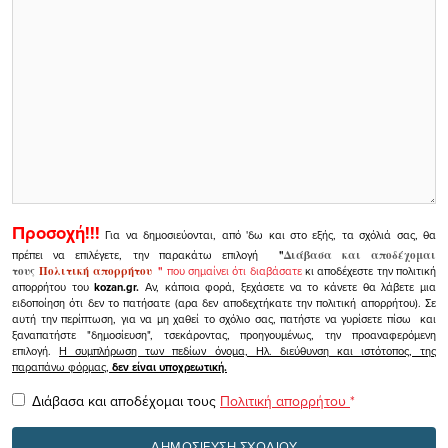
Προσοχή!!!
Για να δημοσιεύονται, από 'δω και στο εξής, τα σχόλιά σας, θα
πρέπει να επιλέγετε, την παρακάτω επιλογή
"
Διάβασα και αποδέχομαι
τους
Πολιτική απορρήτου
"
που σημαίνει ότι διαβάσατε
κι αποδέχεστε την πολιτική
απορρήτου του
kozan.gr.
Αν, κάποια φορά, ξεχάσετε να το κάνετε θα λάβετε μια
ειδοποίηση ότι δεν το πατήσατε (αρα δεν αποδεχτήκατε την πολιτική απορρήτου). Σε
αυτή την περίπτωση, για να μη χαθεί το σχόλιο σας, πατήστε να γυρίσετε πίσω και
ξαναπατήστε "δημοσίευση", τσεκάροντας, προηγουμένως, την προαναφερόμενη
επιλογή.
Η συμπλήρωση των πεδίων όνομα, Ηλ. διεύθυνση και ιστότοπος, της
παραπάνω φόρμας,
δεν είναι υποχρεωτική.
Διάβασα και αποδέχομαι τους
Πολιτική απορρήτου
*